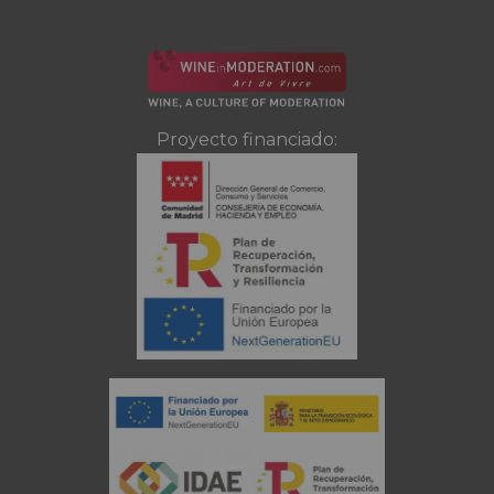
Proyecto financiado: