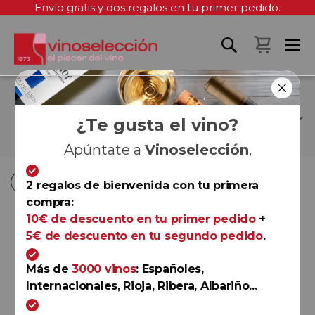
Envío gratis y dos regalos en tu primer pedido.
Mi cest
JEAN-FRANÇOIS
HEBRARD
¿Te gusta el vino?
Apúntate a
Vinoselección
,
Fi
Fi
Comprar por
Ordenar por
Ordenar por
2 regalos de bienvenida con tu primera
D
D
compra:
D
D
10€ de descuento en tu primer pedido
+
5€ de descuento en tu segundo pedido
.
Toro
Quinta Quietud Colección
Reserva 2021
Más de
3000 vinos
: Españoles,
Quinta de la Quietud
Internacionales, Rioja, Ribera, Albariño...