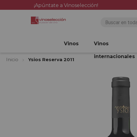
¡Apúntate a Vinoselección!
Vinos
Vinos
internacionales
Inicio
Ysios Reserva 2011
Saltar
al
final
de
la
galería
de
imágenes