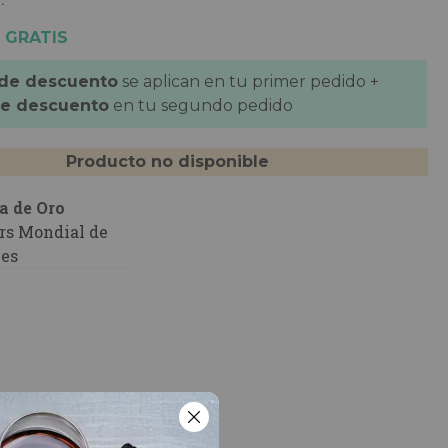
 GRATIS
 de descuento
se aplican en tu primer pedido +
de descuento
en tu segundo pedido
Producto no disponible
a de Oro
rs Mondial de
les