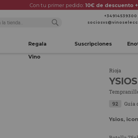
Con tu primer pedido:
10€ de descuento +
+34914539300
sociosvs@vinoselec
Buscar
Buscar
Regala
Suscripciones
Eno
Vino
Rioja
YSIOS
Tempranill
92
Guía 
Ysios, ico
Botella 75cl