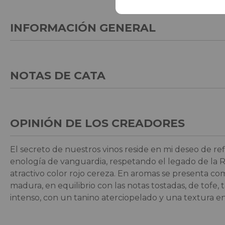
INFORMACIÓN GENERAL
NOTAS DE CATA
OPINIÓN DE LOS CREADORES
El secreto de nuestros vinos reside en mi deseo de re
enología de vanguardia, respetando el legado de la Ri
atractivo color rojo cereza. En aromas se presenta c
madura, en equilibrio con las notas tostadas, de tofe, 
intenso, con un tanino aterciopelado y una textura env