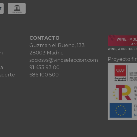
CONTACTO
Guzman el Bueno, 133
ón
28003 Madrid
Proyecto fi
sociosvs@vinoseleccion.com
ta
91 453 93 00
sporte
686 100 500