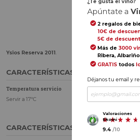
¿Te gusta el vino?
Apúntate a
Vi
Saltar
2 regalos de bi
al
10€ de descuen
comienzo
5€ de descuent
de
Más de
3000 vi
Ysios Reserva 2011
.
la
Ribera, Albariño.
galería
GRATIS
todos
l
de
CARACTERÍSTICAS DE CONSUMO
imágenes
Déjanos tu email y re
Temperatura servicio
Tiempo de co
Servir a 17ºC
En perfecto es
2023
Valoraciones
Ekomi
CARACTERÍSTICAS GENERALES
9.4
/
10