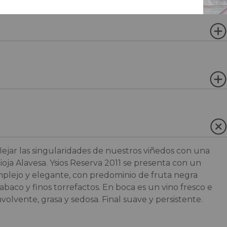
flejar las singularidades de nuestros viñedos con una
oja Alavesa. Ysios Reserva 2011 se presenta con un
omplejo y elegante, con predominio de fruta negra
tabaco y finos torrefactos. En boca es un vino fresco e
olvente, grasa y sedosa. Final suave y persistente.