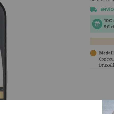
ENVÍO
10€
5€ 
Medall
Concou
Bruxel