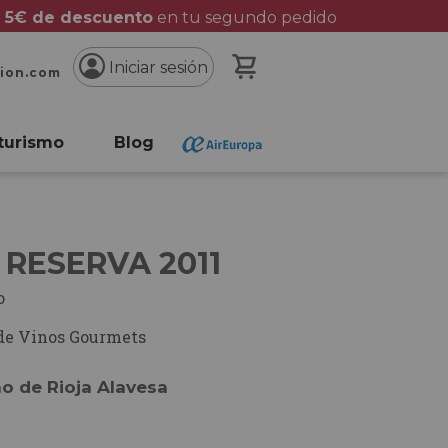
 5€ de descuento
en tu segundo pedido
Mi cesta
Iniciar sesión
cion.com
turismo
Blog
 RESERVA 2011
o
de Vinos Gourmets
no de Rioja Alavesa
.