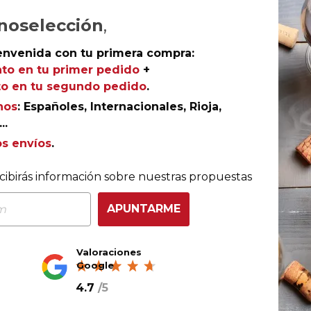
noselección
,
Ref.
AGR-217040
envenida con tu primera compra:
to en tu primer pedido
+
o en tu segundo pedido
.
nos
: Españoles, Internacionales, Rioja,
..
os envíos
.
cibirás información sobre nuestras propuestas
nsumo
APUNTARME
tado hasta finales de
Valoraciones
Google
4.7
/
5