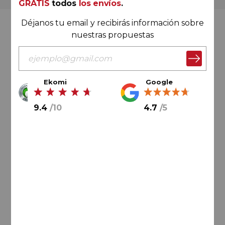
GRATIS
todos
los envíos
.
Déjanos tu email y recibirás información sobre
Valoración Ekomi
nuestras propuestas
Ekomi
Google
9.4
/
10
9.4
/
10
4.7
/
5
Cálculo sobre un total de
33046
valoraciones
Valoración Google