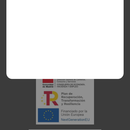
28003 Madrid
sociosvs@vinoseleccion.com
91 453 93 00
686 100 500
Proyecto financiado: