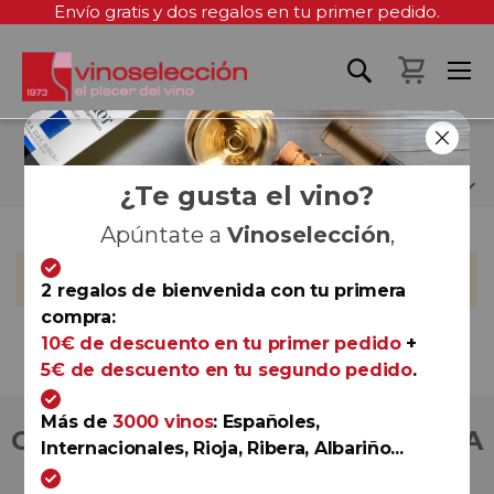
Envío gratis y dos regalos en tu primer pedido.
Mi cest
BODEGAS YSIOS
¿Te gusta el vino?
Apúntate a
Vinoselección
,
No podemos encontrar productos que coincida con la
selección.
2 regalos de bienvenida con tu primera
compra:
10€ de descuento en tu primer pedido
+
5€ de descuento en tu segundo pedido
.
Más de
3000 vinos
: Españoles,
COMPRA CON TOTAL CONFIANZA
Internacionales, Rioja, Ribera, Albariño...
Más de 180.000 clientes ya lo hacen