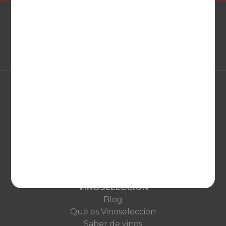
EUROPA
United Kingdom
Deutschland
Netherlands
France
VINOSELECCIÓN
Blog
Qué es Vinoselección
Saber de vinos