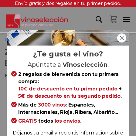
Envío gratis y dos regalos en tu primer pedido.
Mi cest
Inicio
Zero Zero Le Naturel Blanco
ZERO ZERO LE NATUREL
¿Te gusta el vino?
BLANCO
Apúntate a
Vinoselección
,
2 regalos de bienvenida con tu primera
Navarra
compra:
Saltar
10€ de descuento en tu primer pedido
+
al
5€ de descuento en tu segundo pedido
.
final
Más de
3000 vinos
: Españoles,
de
Internacionales, Rioja, Ribera, Albariño...
la
GRATIS
todos
los envíos
.
galería
de
Déjanos tu email y recibirás información sobre