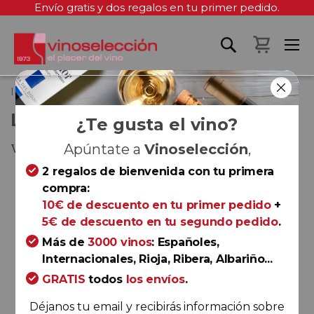
Envío gratis y dos regalos en tu primer pedido.
Mi cest
Inicio
La Causa País 2017
LA CAUSA PAÍS 2017
¿Te gusta el vino?
Valle del Itata
Apúntate a
Vinoselección
,
2 regalos de bienvenida con tu primera
Saltar
compra:
al
10€ de descuento en tu primer pedido
+
final
5€ de descuento en tu segundo pedido
.
de
la
Más de
3000 vinos
: Españoles,
galería
Internacionales, Rioja, Ribera, Albariño...
de
GRATIS
todos
los envíos
.
imágenes
Déjanos tu email y recibirás información sobre