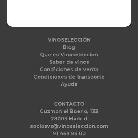
Deutschland
Netherlands
France
VINOSELECCIÓN
Blog
Qué es Vinoselección
Saber de vinos
Condiciones de venta
Condiciones de transporte
Ayuda
CONTACTO
Guzman el Bueno, 133
28003 Madrid
sociosvs@vinoseleccion.com
91 453 93 00