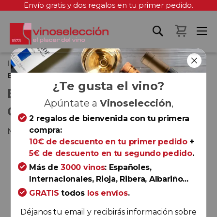
Envío gratis y dos regalos en tu primer pedido.
Mi cest
Inicio
Emilio Valerio Usuaran Graciano de Monte 2016
¿Te gusta el vino?
EMILIO VALERIO USUARAN
Apúntate a
Vinoselección
,
GRACIANO DE MONTE 2016
2 regalos de bienvenida con tu primera
compra:
Navarra
10€ de descuento en tu primer pedido
+
Saltar
5€ de descuento en tu segundo pedido
.
al
Más de
3000 vinos
: Españoles,
final
Internacionales, Rioja, Ribera, Albariño...
de
GRATIS
todos
los envíos
.
la
galería
Déjanos tu email y recibirás información sobre