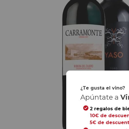
¿Te gusta el vino?
Apúntate a
Vi
2 regalos de bi
10€ de descuen
5€ de descuent