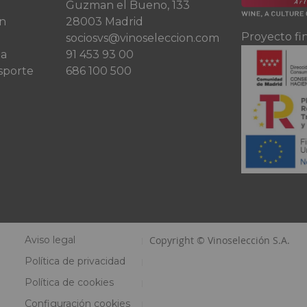
Guzman el Bueno, 133
ón
28003 Madrid
Proyecto fi
sociosvs@vinoseleccion.com
ta
91 453 93 00
sporte
686 100 500
Aviso legal
Copyright © Vinoselección S.A.
Política de privacidad
Política de cookies
Configuración cookies