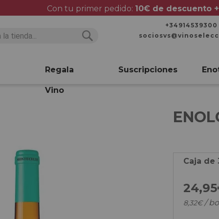
Con tu primer pedido:
10€ de descuento +
+34914539300
sociosvs@vinoselec
Buscar
Buscar
Regala
Suscripciones
Eno
Vino
ENOL
Caja de 
24,
95
/ bo
8,
32
€