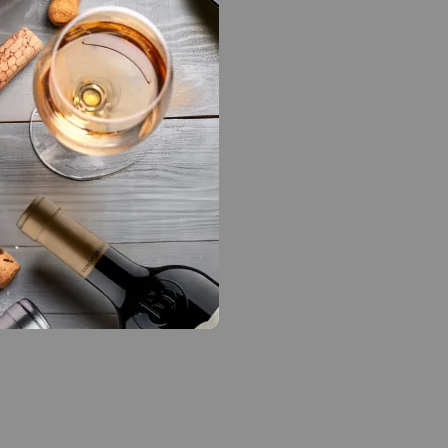
1,
os