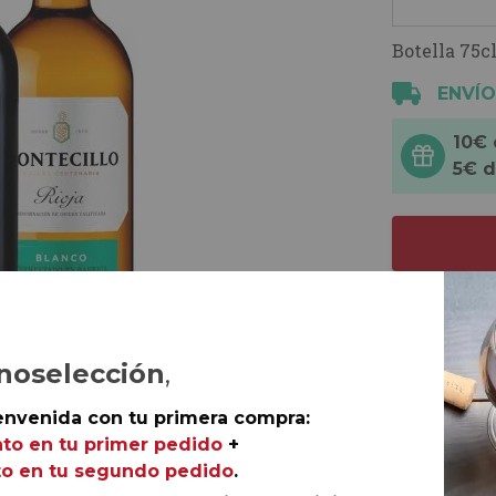
Botella 75cl
ENVÍO
10€
5€ 
noselección
,
envenida con tu primera compra:
to en tu primer pedido
+
o en tu segundo pedido
.