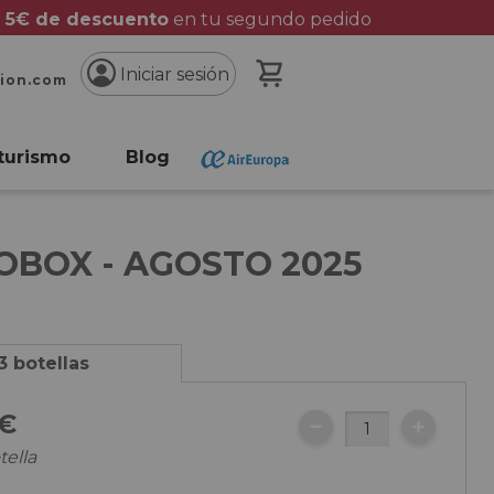
 5€ de descuento
en tu segundo pedido
Mi cesta
Iniciar sesión
cion.com
turismo
Blog
OBOX - AGOSTO 2025
3 botellas
€
tella