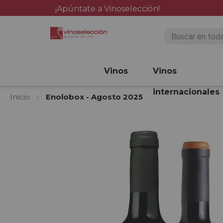
¡Apúntate a Vinoselección!
Vinos
Vinos
internacionales
Inicio
Enolobox - Agosto 2025
Saltar
al
final
de
la
galería
de
imágenes