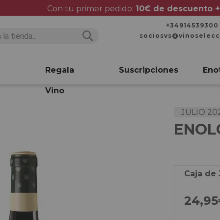
Con tu primer pedido:
10€ de descuento +
+34914539300
sociosvs@vinoselec
Buscar
Buscar
Regala
Suscripciones
Eno
Vino
JULIO 20
ENOLO
Caja de 
24,9