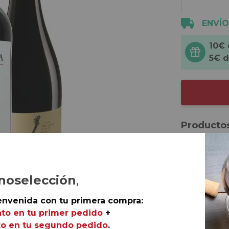
ENVÍO
10€
5€ 
Productos
1 botella 
Ribera del
1 botella 
noselección
,
D.O.Ca. Rio
envenida con tu primera compra:
1 botella 
to en tu primer pedido
+
Bierzo.
o en tu segundo pedido
.