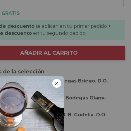
 GRATIS
 de descuento
se aplican en tu primer pedido +
de descuento
en tu segundo pedido
AÑADIR AL CARRITO
 de la selección
de
Ankal Crianza 2020
. Bodegas Briego. D.O.
 Duero.
de
Abelenda Reserva 2020
. Bodegas Olarra.
ja.
de
Viernes de Godelia 2023
. B. Godelia. D.O.