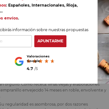
nos
: Españoles, Internacionales, Rioja,
Si no quie
..
Ref.
EB0725
del
26 de 
os envíos
.
cibirás información sobre nuestras propuestas
APUNTARME
certe con tres fantásticos tintos a un precio increíble.
, que representa el concepto de vinos artesanos de
 Reserva 2020, un rioja exclusivo de la prestigiosa
Valoraciones
enominaciones con más encanto de la escena actual, el
Google
n la singular uva mencía.
4.7
/
5
o homenaje a una tradición familiar”. Y es que los
 recogen el testigo de su padre y trabajan con altos
n orgullo. Como receta: viñas viejas y elaboraciones
empranillo envejecido 14 meses en roble, envolvente y
.
 Su regularidad es asombrosa, por dos razones