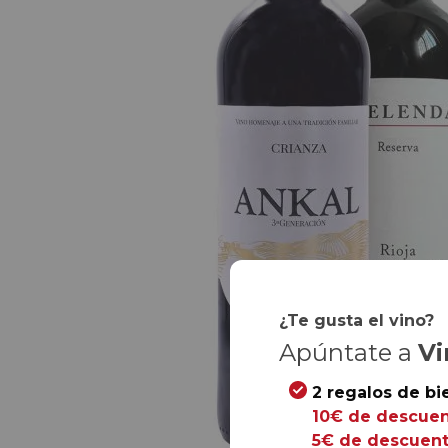
¿Te gusta el vino?
Apúntate a
Vi
2 regalos de bi
10€ de descuen
5€ de descuent