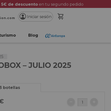
 5€ de descuento
en tu segundo pedido
Mi cesta
Iniciar sesión
cion.com
turismo
Blog
25
BOX – JULIO 2025
3 botellas
5€