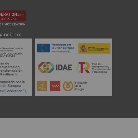
nanciado: