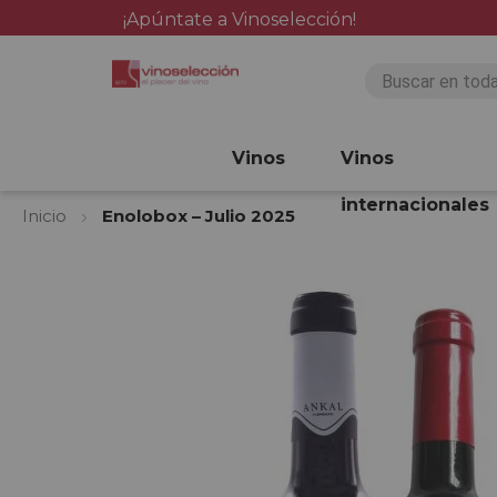
¡Apúntate a Vinoselección!
Vinos
Vinos
internacionales
Inicio
Enolobox – Julio 2025
Saltar
al
final
de
la
galería
de
imágenes