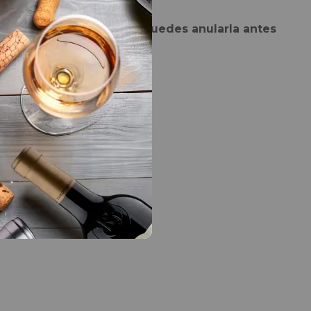
res recibir esta entrega, puedes anularla antes
junio
aquí.