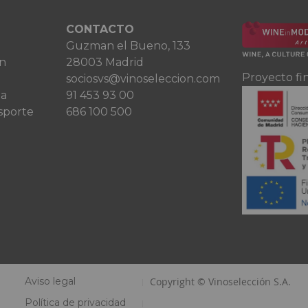
CONTACTO
Guzman el Bueno, 133
ón
28003 Madrid
Proyecto fi
sociosvs@vinoseleccion.com
ta
91 453 93 00
sporte
686 100 500
Aviso legal
Copyright © Vinoselección S.A.
Política de privacidad