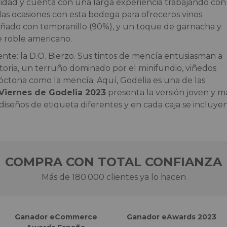
lidad y cuenta con una larga experiencia trabajando con
idas ocasiones con esta bodega para ofreceros vinos
señado con tempranillo (90%), y un toque de garnacha y
e roble americano.
e: la D.O. Bierzo. Sus tintos de mencía entusiasman a
storia, un terruño dominado por el minifundio, viñedos
utóctona como la mencía. Aquí, Godelia es una de las
Viernes de Godelia 2023
presenta la versión joven y m
diseños de etiqueta diferentes y en cada caja se incluye
COMPRA CON TOTAL CONFIANZA
Más de 180.000 clientes ya lo hacen
Ganador eCommerce
Ganador eAwards 2023