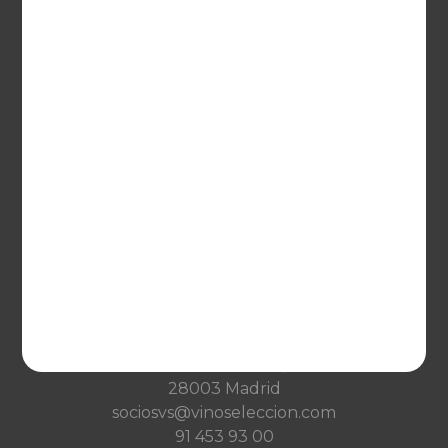
Deutschland
Netherlands
France
VINOSELECCIÓN
Blog
Qué es Vinoselección
Saber de vinos
Condiciones de venta
Condiciones de transporte
Ayuda
CONTACTO
Guzman el Bueno, 133
28003 Madrid
sociosvs@vinoseleccion.com
91 453 93 00