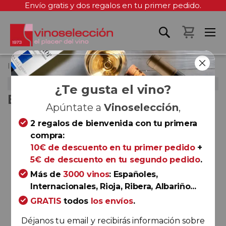
Envío gratis y dos regalos en tu primer pedido.
Mi cest
Inicio
Enolobox Marzo 2020
ENOLOBOX MARZO 2020
¿Te gusta el vino?
ENOLOBOX MARZO 2020
Apúntate a
Vinoselección
,
Saltar
2 regalos de bienvenida con tu primera
al
compra:
final
10€ de descuento en tu primer pedido
+
de
5€ de descuento en tu segundo pedido
.
la
Más de
3000 vinos
: Españoles,
galería
Internacionales, Rioja, Ribera, Albariño...
de
GRATIS
todos
los envíos
.
imágenes
Déjanos tu email y recibirás información sobre