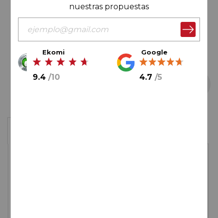
nuestras propuestas
Ekomi
Google
9.4
/
10
4.7
/
5
Saltar
Caja de 3 botellas
al
comienzo
de
24,95€
la
galería
de
imágenes