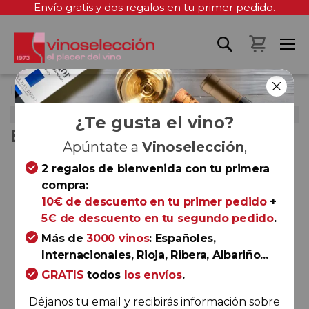
Envío gratis y dos regalos en tu primer pedido.
Mi cest
Inicio
Enolobox - Mayo 2026
MAYO 2026
¿Te gusta el vino?
ENOLOBOX - MAYO 2026
Apúntate a
Vinoselección
,
Saltar
2 regalos de bienvenida con tu primera
al
compra:
final
10€ de descuento en tu primer pedido
+
de
5€ de descuento en tu segundo pedido
.
la
Más de
3000 vinos
: Españoles,
galería
Internacionales, Rioja, Ribera, Albariño...
de
GRATIS
todos
los envíos
.
imágenes
Déjanos tu email y recibirás información sobre