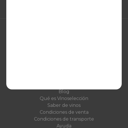
EUROPA
United Kingdom
Deutschland
Netherlands
France
VINOSELECCIÓN
Blog
Qué es Vinoselección
Saber de vinos
Condiciones de venta
Condiciones de transporte
Ayuda