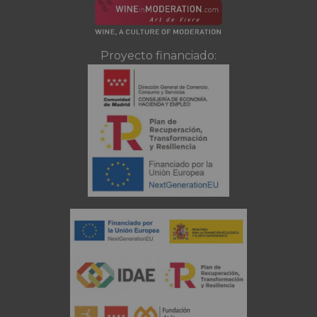
Proyecto financiado: