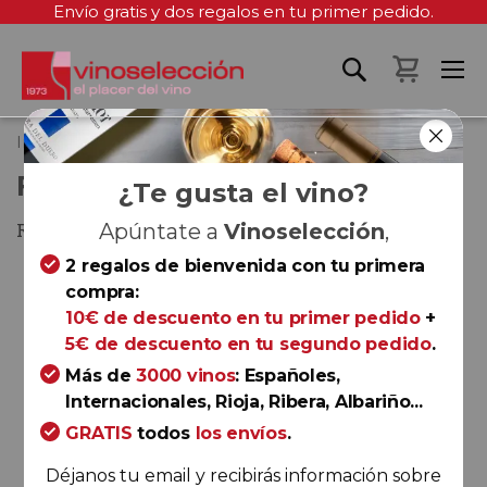
Envío gratis y dos regalos en tu primer pedido.
Mi cest
Inicio
Flor de Muga Rosé 2023
FLOR DE MUGA ROSÉ 2023
¿Te gusta el vino?
Rioja
Apúntate a
Vinoselección
,
2 regalos de bienvenida con tu primera
Saltar
compra:
al
10€ de descuento en tu primer pedido
+
final
5€ de descuento en tu segundo pedido
.
de
la
Más de
3000 vinos
: Españoles,
galería
Internacionales, Rioja, Ribera, Albariño...
de
GRATIS
todos
los envíos
.
imágenes
Déjanos tu email y recibirás información sobre