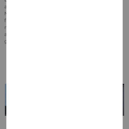
acidez marcada que le da longitud y viveza.
Nuevamente nos aparece en boca las notas
frutales, especialmente el melocotón. El final es
muy largo, fresco, con un tanino muy suave que le
aporta estructura convirtiéndolo en un vino muy
gastronómico.
LA BODEGA