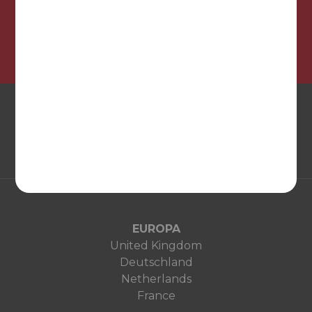
¡Síguenos en nuestras redes sociales!
EUROPA
United Kingdom
Deutschland
Netherlands
France