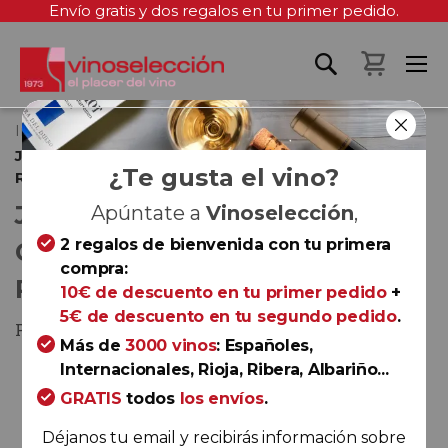
Envío gratis y dos regalos en tu primer pedido.
Mi cest
Inicio
Jean Leon Vinya La Scala Cabernet Sauvignon Gran
¿Te gusta el vino?
Reserva 2017
JEAN LEON VINYA LA SCALA
Apúntate a
Vinoselección
,
2 regalos de bienvenida con tu primera
CABERNET SAUVIGNON GRAN
compra:
RESERVA 2017
10€ de descuento en tu primer pedido
+
5€ de descuento en tu segundo pedido
.
Penedès
Más de
3000 vinos
: Españoles,
Saltar
Internacionales, Rioja, Ribera, Albariño...
al
GRATIS
todos
los envíos
.
final
Déjanos tu email y recibirás información sobre
de