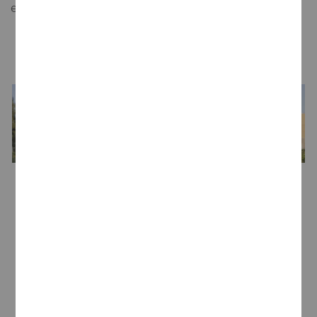
envejecimiento en botella.
LA BODEGA
Bodega
Jean Leon
Enólogo
Roser Catasús Colomé