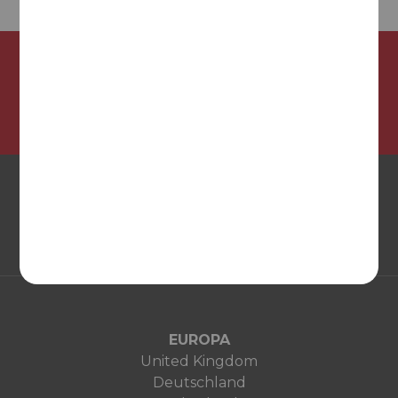
¡Síguenos en nuestras redes sociales!
EUROPA
United Kingdom
Deutschland