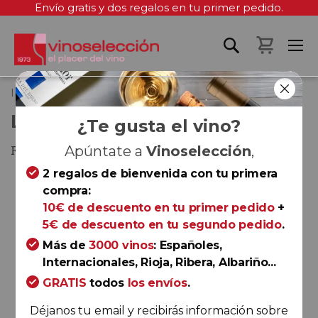
Envío gratis y dos regalos en tu primer pedido.
Mi cest
Inicio
Lan Gran Reserva 2016
LAN GRAN RESERVA 2016
¿Te gusta el vino?
Rioja
Apúntate a
Vinoselección
,
2 regalos de bienvenida con tu primera
Saltar
compra:
al
10€ de descuento en tu primer pedido
+
final
5€ de descuento en tu segundo pedido
.
de
la
Más de
3000 vinos
: Españoles,
galería
Internacionales, Rioja, Ribera, Albariño...
de
GRATIS
todos
los envíos
.
imágenes
Déjanos tu email y recibirás información sobre