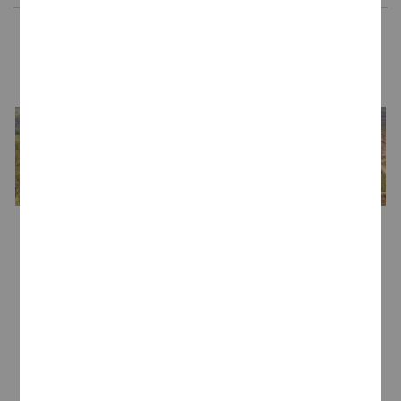
LA BODEGA
Bodega
Bodegas LAN
Enólogo
María Barúa