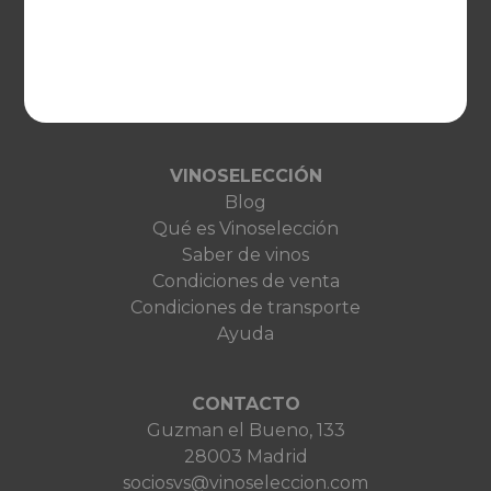
EUROPA
United Kingdom
Deutschland
Netherlands
France
VINOSELECCIÓN
Blog
Qué es Vinoselección
Saber de vinos
Condiciones de venta
Condiciones de transporte
Ayuda
CONTACTO
Guzman el Bueno, 133
28003 Madrid
sociosvs@vinoseleccion.com