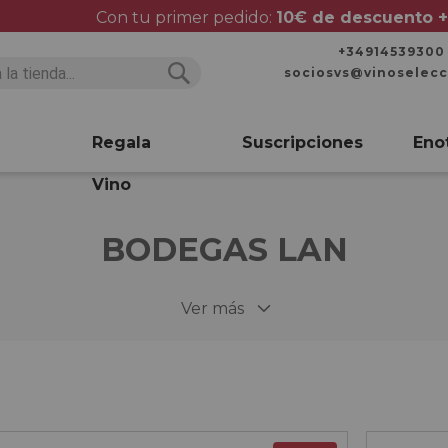
Con tu primer pedido:
10€ de descuento +
+34914539300
sociosvs@vinoselec
Buscar
Buscar
Regala
Suscripciones
Eno
Vino
BODEGAS LAN
Ver más