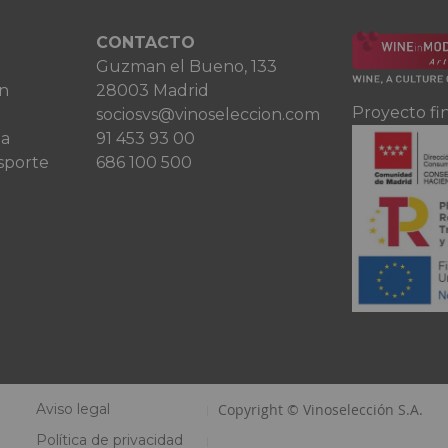
CONTACTO
Guzman el Bueno, 133
ón
28003 Madrid
Proyecto fi
sociosvs@vinoseleccion.com
ta
91 453 93 00
sporte
686 100 500
Aviso legal
Copyright © Vinoselección S.A.
Política de privacidad