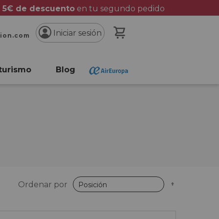
 5€ de descuento
en tu segundo pedido
Mi cesta
Iniciar sesión
cion.com
turismo
Blog
Fijar
Ordenar por
Dirección
Descende