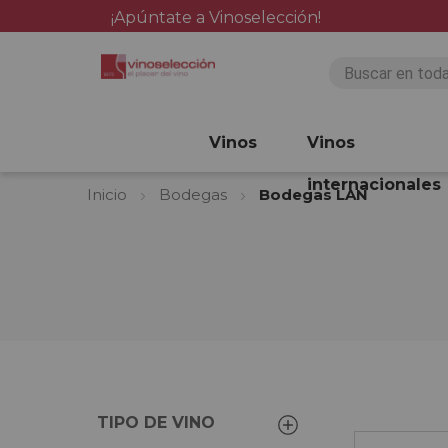
¡Apúntate a Vinoselección!
Vinos
Vinos
internacionales
Inicio
Bodegas
Bodegas LAN
TIPO DE VINO