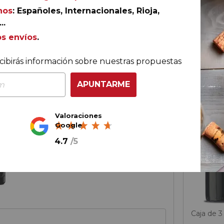
nos
: Españoles, Internacionales, Rioja,
AÑADIR AL CARRITO
..
os envíos
.
cibirás información sobre nuestras propuestas
Rioja
APUNTARME
Lan A Mano 2020
Bodegas LAN
Valoraciones
Google
4.7
/
5
Caja de 3