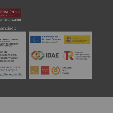
nanciado: