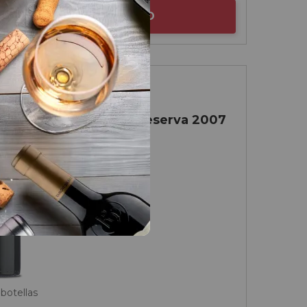
AÑADIR AL CARRITO
Rioja
Lan Tinto Gran Reserva 2007
Bodegas LAN
 botellas