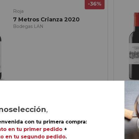
-36%
Rioja
7 Metros Crianza 2020
Bodegas LAN
noselección
,
12,
50
envenida con tu primera compra:
€
to en tu primer pedido
+
ella
o en tu segundo pedido
.