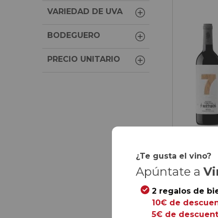
VARIEDAD DE UVA
BODEGUERO
PRECIO UNITARIO
¿Te gusta el vino?
Apúntate a
Vi
84,
00
€
2 regalos de bi
54,
00
10€ de descuen
9,
00
€
/ bot
5€ de descuent