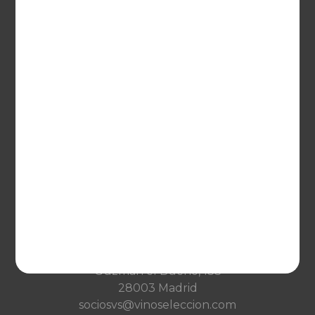
United Kingdom
Deutschland
Netherlands
France
VINOSELECCIÓN
Blog
Qué es Vinoselección
Saber de vinos
Condiciones de venta
Condiciones de transporte
Ayuda
CONTACTO
Guzman el Bueno, 133
28003 Madrid
sociosvs@vinoseleccion.com