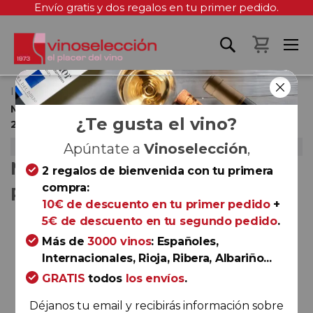
Envío gratis y dos regalos en tu primer pedido.
Mi cest
Inicio
Modulada de la Selección Privada – Noviembre
¿Te gusta el vino?
2024
NOVIEMBRE 2024
Apúntate a
Vinoselección
,
MODULADA DE LA SELECCIÓN
2 regalos de bienvenida con tu primera
compra:
PRIVADA – NOVIEMBRE 2024
10€ de descuento en tu primer pedido
+
5€ de descuento en tu segundo pedido
.
Saltar
al
Más de
3000 vinos
: Españoles,
final
Internacionales, Rioja, Ribera, Albariño...
de
GRATIS
todos
los envíos
.
la
galería
Déjanos tu email y recibirás información sobre