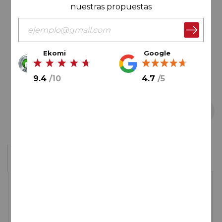
de
nuestras propuestas
imágenes
Ekomi
Google
9.4
/
10
4.7
/
5
Saltar
Caja de 6 botellas
al
comienzo
de
99,75€
la
galería
de