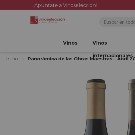
¡Apúntate a Vinoselección!
Vinos
Vinos
internacionales
Inicio
Panorámica de las Obras Maestras – Abril 2
Saltar
al
final
de
la
galería
de
imágenes