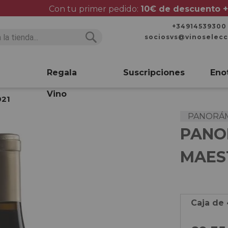
Con tu primer pedido:
10€ de descuento +
+34914539300
sociosvs@vinoselec
Buscar
Buscar
Regala
Suscripciones
Eno
Vino
021
PANORÁMI
PANO
MAEST
Caja de 