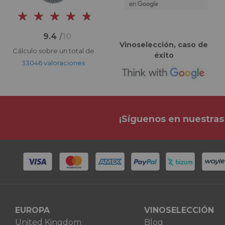
9.4
/
10
Vinoselección, caso de
Cálculo sobre un total de
éxito
33046 valoraciones
¡Síguenos en nuestras
EUROPA
VINOSELECCIÓN
United Kingdom
Blog