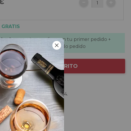
€
 GRATIS
 de descuento
se aplican en tu primer pedido +
de descuento
en tu segundo pedido
AÑADIR AL CARRITO
 de la selección
de
Cenit Pago Las Salinas 2014
.
de
Cenit VDC 2009
.