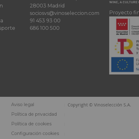
ón
28003 Madrid
Proyecto fi
sociosvs@vinoseleccion.com
ta
91 453 93 00
sporte
686 100 500
Aviso legal
Copyright © Vinoselección S.A.
Política de privacidad
Política de cookies
Configuración cookies