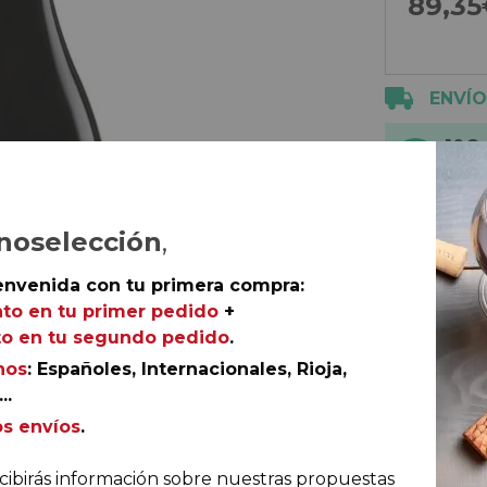
89,35
ENVÍO
10€
5€ 
noselección
,
envenida con tu primera compra:
to en tu primer pedido
+
Productos
o en tu segundo pedido
.
2 botellas 
nos
: Españoles, Internacionales, Rioja,
2 botellas 
..
os envíos
.
cibirás información sobre nuestras propuestas