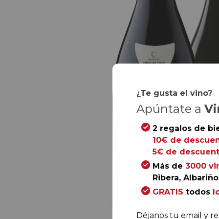
¿Te gusta el vino?
Apúntate a
Vi
2 regalos de bi
10€ de descuen
5€ de descuent
Más de
3000 vi
Ribera, Albariño.
GRATIS
todos
l
Déjanos tu email y re