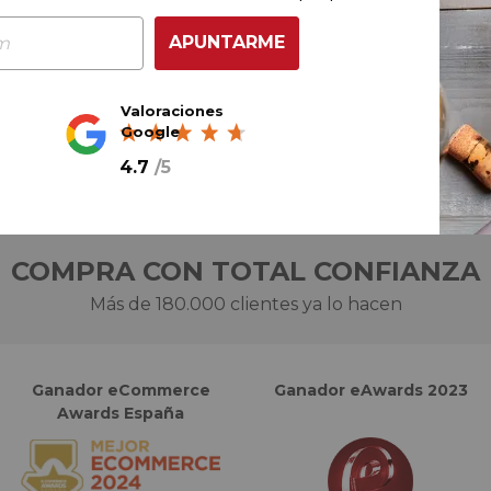
APUNTARME
Ref.
22104P0
Valoraciones
Google
4.7
/
5
COMPRA CON TOTAL CONFIANZA
Más de 180.000 clientes ya lo hacen
Ganador eCommerce
Ganador eAwards 2023
Awards España