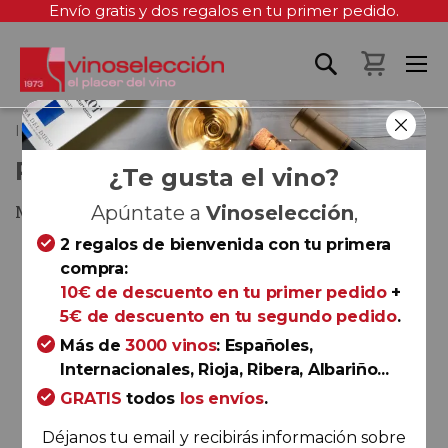
Envío gratis y dos regalos en tu primer pedido.
Mi cest
Inicio
Ponce Buena Pinta 2022
PONCE BUENA PINTA 2022
¿Te gusta el vino?
Manchuela
Apúntate a
Vinoselección
,
2 regalos de bienvenida con tu primera
Saltar
compra:
al
10€ de descuento en tu primer pedido
+
final
5€ de descuento en tu segundo pedido
.
de
la
Más de
3000 vinos
: Españoles,
galería
Internacionales, Rioja, Ribera, Albariño...
de
GRATIS
todos
los envíos
.
imágenes
Déjanos tu email y recibirás información sobre