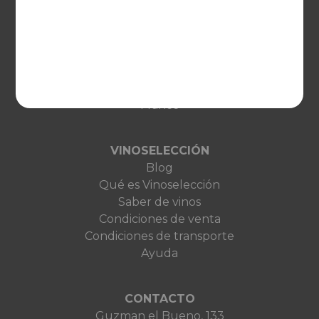
EUROPA
United Kingdom
Deutschland
Netherlands
France
VINOSELECCIÓN
Blog
Qué es Vinoselección
Saber de vinos
Condiciones de venta
Condiciones de transporte
Ayuda
CONTACTO
Guzman el Bueno, 133