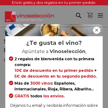
Envío gratis y dos regalos en tu primer pedido.
Mi cest
Inicio
Señorío de Amézola Reserva 2018
SEÑORÍO DE AMÉZOLA
¿Te gusta el vino?
RESERVA 2018
Apúntate a
Vinoselección
,
2 regalos de bienvenida con tu primera
Rioja
compra:
Saltar
10€ de descuento en tu primer pedido
+
al
5€ de descuento en tu segundo pedido
.
final
Más de
3000 vinos
: Españoles,
de
Internacionales, Rioja, Ribera, Albariño...
la
GRATIS
todos
los envíos
.
galería
de
Déjanos tu email y recibirás información sobre