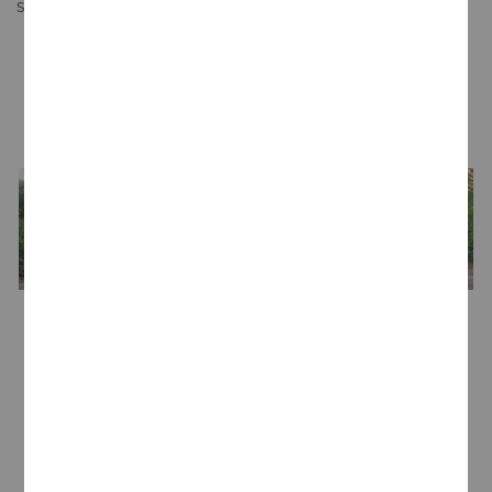
suave y complejo.
LA BODEGA
Bodega
Bodegas Amézola de la Mora
Enólogo