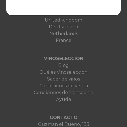
EUROPA
United Kingdom
Deutschland
Netherlands
France
VINOSELECCIÓN
Blog
Qué es Vinoselección
Saber de vinos
Condiciones de venta
Condiciones de transporte
Ayuda
CONTACTO
Guzman el Bueno, 133