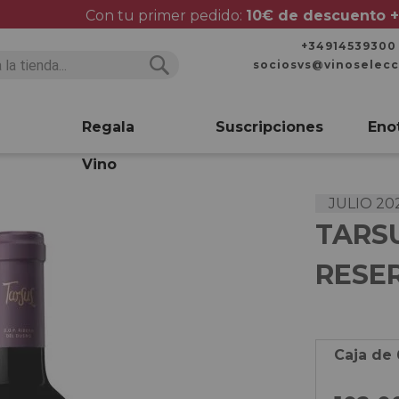
Con tu primer pedido:
10€ de descuento +
+34914539300
sociosvs@vinoselec
Buscar
Buscar
Regala
Suscripciones
Eno
Vino
JULIO 20
TARSU
RESE
Caja de 