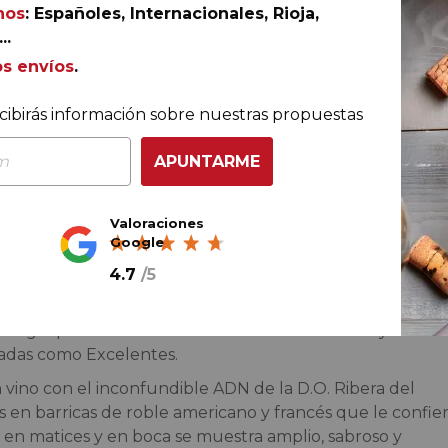
del 26 de 
nos
: Españoles, Internacionales, Rioja,
..
os envíos
.
cibirás información sobre nuestras propuestas
APUNTARME
Ref.
224075
Valoraciones
Google
4.7
/
5
s de viñedo, Tarsus es una de las pocas bodegas
châtea
os dos tintos que forman esta Selección Privada y que
n el grupo Pernod Ricard:
Tarsus Crianza 2021
y
Tarsu
cadas como Excelentes.
un vino con el inconfundible ADN de la D.O. Ribera del
s en barricas de roble americano y francés que le confie
 en matices y en boca se muestra amplio, sabroso y