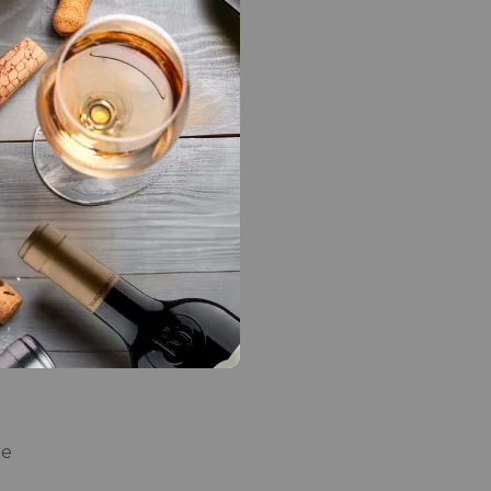
junio
aquí.
u
s
re