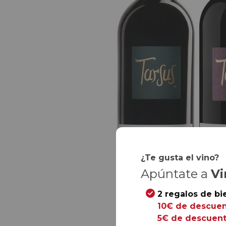
¿Te gusta el vino?
Apúntate a
Vi
2 regalos de bi
10€ de descuen
5€ de descuent