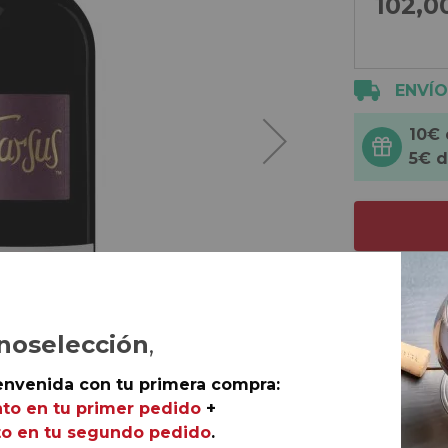
102,0
ENVÍO
10€
5€ 
Productos
3 botellas 
noselección
,
3 botellas 
envenida con tu primera compra:
to en tu primer pedido
+
Si no quie
o en tu segundo pedido
.