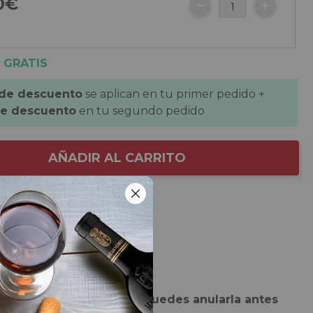
0€
 GRATIS
 de descuento
se aplican en tu primer pedido +
de descuento
en tu segundo pedido
AÑADIR AL CARRITO
 de la selección
de
Tarsus Crianza 2021.
de
Tarsus Reserva 2020.
res recibir esta entrega, puedes anularla antes