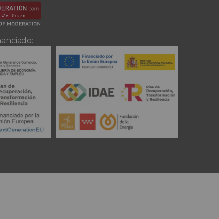
nanciado: