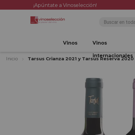
¡Apúntate a Vinoselección!
Vinos
Vinos
internacionales
Inicio
Tarsus Crianza 2021 y Tarsus Reserva 2020
Saltar
al
final
de
la
galería
de
imágenes