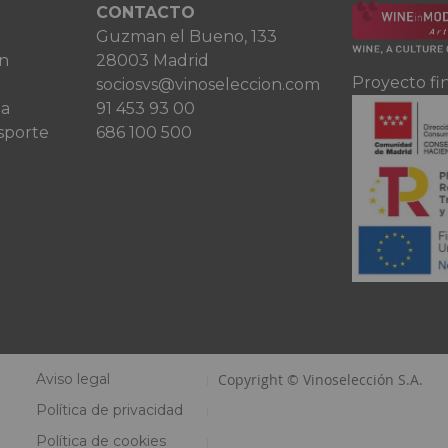
CONTACTO
Guzman el Bueno, 133
ón
28003 Madrid
Proyecto fi
sociosvs@vinoseleccion.com
ta
91 453 93 00
sporte
686 100 500
Aviso legal
Copyright © Vinoselección S.A.
Política de privacidad
Política de cookies