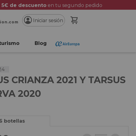
 5€ de descuento
en tu segundo pedido
Mi cesta
Iniciar sesión
cion.com
turismo
Blog
24
S CRIANZA 2021 Y TARSUS
RVA 2020
6 botellas