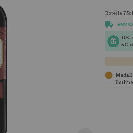
Botella 75cl
ENVÍO
10€
5€ 
Medall
Berlin