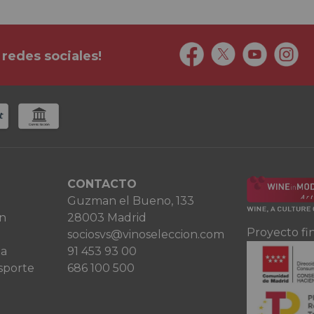
 redes sociales!
CONTACTO
Guzman el Bueno, 133
ón
28003 Madrid
Proyecto fi
sociosvs@vinoseleccion.com
ta
91 453 93 00
sporte
686 100 500