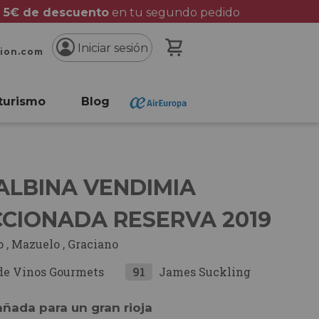
 5€ de descuento
en tu segundo pedido
Mi cesta
Iniciar sesión
cion.com
turismo
Blog
ALBINA VENDIMIA
CCIONADA RESERVA 2019
o
,
Mazuelo
,
Graciano
de Vinos Gourmets
91
James Suckling
ñada para un gran rioja