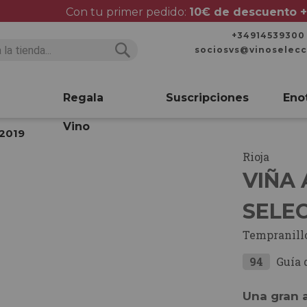
Con tu primer pedido:
10€ de descuento +
+34914539300
sociosvs@vinoselec
Buscar
Buscar
Regala
Suscripciones
Eno
Vino
 2019
Rioja
VIÑA 
SELE
Tempranill
94
Guía 
Una gran a