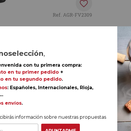
Ref.
AGR-FV2309
 nuestro país, y fue Viña Albina la primera marca que
noselección
,
ina Reserva Vendimia Seleccionada 2019
(añada
 la zona de Rioja Alta. Viñedos que representan la esenc
envenida con tu primera compra:
sma gran capacidad de guarda que ha forjado la leyenda 
to en tu primer pedido
+
o en tu segundo pedido
.
nos
: Españoles, Internacionales, Rioja,
..
os envíos
.
nsumo
cibirás información sobre nuestras propuestas
APUNTARME