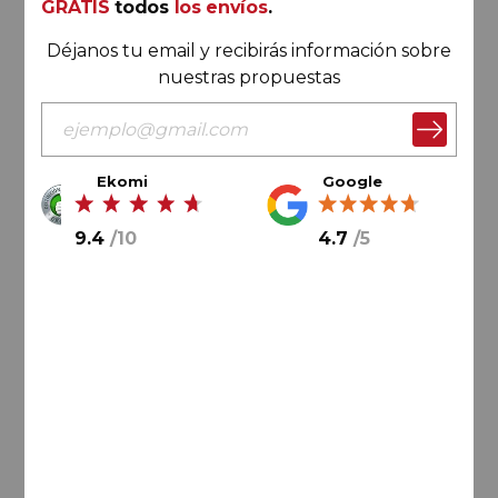
93
Guía Peñín de los vinos de
GRATIS
todos
los envíos
.
España
Déjanos tu email y recibirás información sobre
nuestras propuestas
Ekomi
Google
69,
00
€
9.4
/
10
4.7
/
5
11,
50
€
/ botella
AÑADIR AL CARRITO