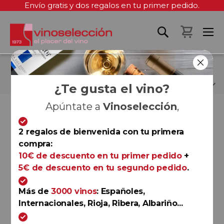
Envío gratis y dos regalos en tu primer pedido.
Mi cest
BODEGAS VOELOS
¿Te gusta el vino?
Apúntate a
Vinoselección
,
Fi
Fi
Ordenar por
Ordenar por
D
D
2 regalos de bienvenida con tu primera
D
D
compra:
10€ de descuento en tu primer pedido
+
Rioja
5€ de descuento en tu segundo pedido
.
Voelos Crianza 2020
Bodegas Voelos
Más de
3000 vinos
: Españoles,
91
Robert Parker (The Wine
Internacionales, Rioja, Ribera, Albariño...
Advocate)