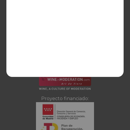
Ayuda
CONTACTO
Guzman el Bueno, 133
28003 Madrid
sociosvs@vinoseleccion.com
91 453 93 00
686 100 500
Proyecto financiado: