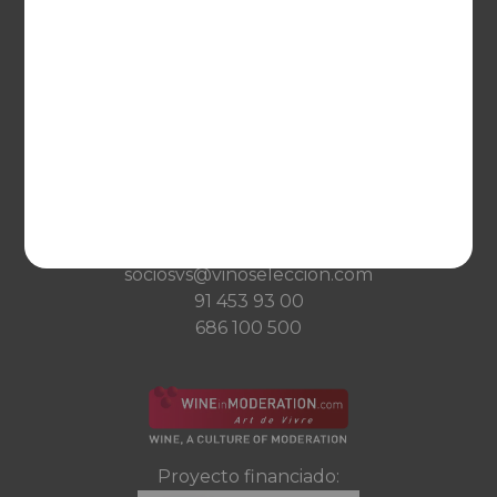
Qué es Vinoselección
Saber de vinos
Condiciones de venta
Condiciones de transporte
Ayuda
CONTACTO
Guzman el Bueno, 133
28003 Madrid
sociosvs@vinoseleccion.com
91 453 93 00
686 100 500
Proyecto financiado: