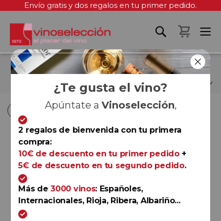
Envío gratis y dos regalos en tu primer pedido.
Mi cest
LA CARBONERA
¿Te gusta el vino?
Apúntate a
Vinoselección
,
Fi
Fi
Comprar por
Ordenar por
Ordenar por
D
D
2 regalos de bienvenida con tu primera
D
D
-36%
compra:
Rioja
10€ de descuento en tu primer pedido
+
Las Pisadas 2022
5€ de descuento en tu segundo pedido
.
La Carbonera
Más de
3000 vinos
: Españoles,
Internacionales, Rioja, Ribera, Albariño...