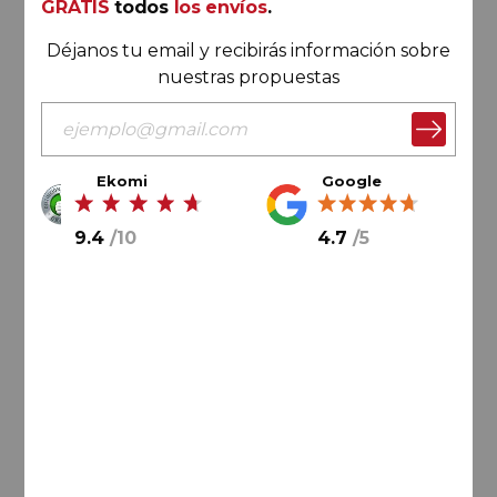
GRATIS
todos
los envíos
.
Déjanos tu email y recibirás información sobre
nuestras propuestas
Ekomi
Google
78,
00
€
50,
00
€
9.4
/
10
4.7
/
5
8,
33
€
/ botella
AÑADIR AL CARRITO
Rioja
Las Pisadas 2020