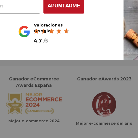
APUNTARME
Valoraciones
Google
4.7
/
5
COMPRA CON TOTAL CONFIANZA
Más de 180.000 clientes ya lo hacen
Ganador eCommerce
Ganador eAwards 2023
Awards España
Mejor e-commerce 2024
Mejor e-commerce del año