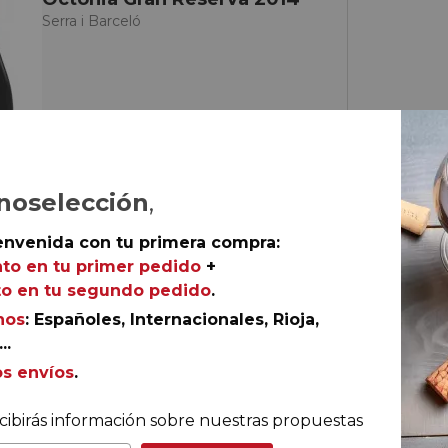
Serra i Barceló
noselección
,
envenida con tu primera compra:
to en tu primer pedido
+
o en tu segundo pedido
.
€
nos
: Españoles, Internacionales, Rioja,
tella
..
os envíos
.
AÑADIR AL CARRITO
cibirás información sobre nuestras propuestas