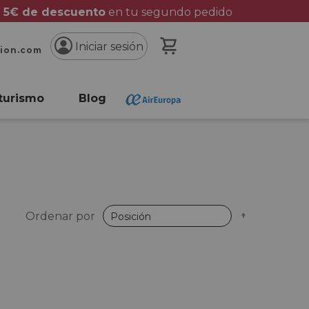
 5€ de descuento
en tu segundo pedido
Mi cesta
Iniciar sesión
cion.com
turismo
Blog
Fijar
Ordenar por
Dirección
Descende