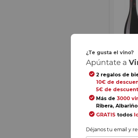
¿Te gusta el vino?
Apúntate a
Vi
2 regalos de bi
10€ de descuen
5€ de descuent
67,
60
Más de
3000 vi
33,
80
€
/ bo
Ribera, Albariño.
GRATIS
todos
l
Déjanos tu email y re