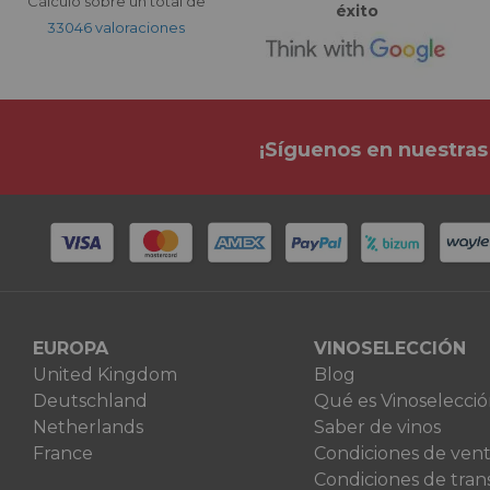
Cálculo sobre un total de
éxito
33046 valoraciones
¡Síguenos en nuestras
EUROPA
VINOSELECCIÓN
United Kingdom
Blog
Deutschland
Qué es Vinoselecci
Netherlands
Saber de vinos
France
Condiciones de ven
Condiciones de tran