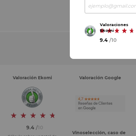
Valoraciones
Ekomi
9.4
/
10
Valoración Ekomi
Valoración Google
9.4
/
10
Vinoselección, caso de