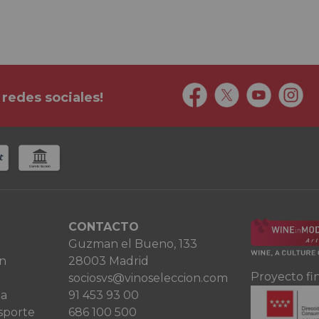
 redes sociales!
CONTACTO
Guzman el Bueno, 133
ón
28003 Madrid
Proyecto fi
sociosvs@vinoseleccion.com
ta
91 453 93 00
sporte
686 100 500