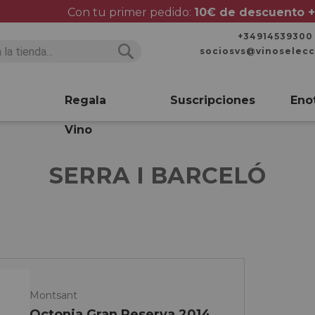
Con tu primer pedido:
10€ de descuento +
+34914539300
sociosvs@vinoselec
Buscar
Buscar
Regala
Suscripciones
Eno
Vino
SERRA I BARCELÓ
Montsant
Octonia Gran Reserva 2014