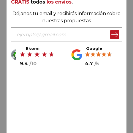
GRATIS
todos
los envíos
.
Déjanos tu email y recibirás información sobre
nuestras propuestas
Ekomi
Google
91,
00
€
9.4
/
10
4.7
/
5
AÑADIR AL CARRITO