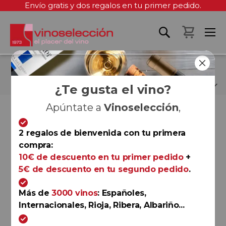
Envío gratis y dos regalos en tu primer pedido.
Mi cest
TENUTA DI TRINORO
¿Te gusta el vino?
Apúntate a
Vinoselección
,
Fi
Fi
Ordenar por
Ordenar por
D
D
2 regalos de bienvenida con tu primera
D
D
compra:
10€ de descuento en tu primer pedido
+
Sicilia
5€ de descuento en tu segundo pedido
.
Franchetti 2019
Tenuta di Trinoro
Más de
3000 vinos
: Españoles,
93
James Suckling
Internacionales, Rioja, Ribera, Albariño...