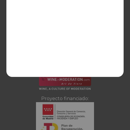
Ayuda
CONTACTO
Guzman el Bueno, 133
28003 Madrid
sociosvs@vinoseleccion.com
91 453 93 00
686 100 500
Proyecto financiado: