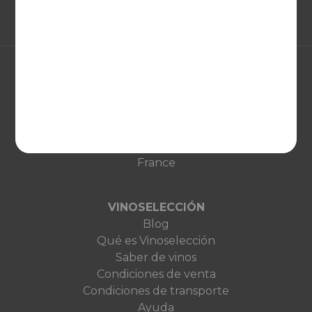
EUROPA
United Kingdom
Deutschland
Netherlands
France
VINOSELECCIÓN
Blog
Qué es Vinoselección
Saber de vinos
Condiciones de venta
Condiciones de transporte
Ayuda