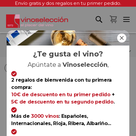
Envío gratis y dos regalos en tu primer pedido.
Mi cest
AGUSTÍN SANTOLAYA
¿Te gusta el vino?
Apúntate a
Vinoselección
,
Fi
Fi
Comprar por
Ordenar por
Ordenar por
D
D
2 regalos de bienvenida con tu primera
D
D
-30%
compra:
Rioja
10€ de descuento en tu primer pedido
+
Muga Blanco 2025
5€ de descuento en tu segundo pedido
.
Muga
Más de
3000 vinos
: Españoles,
Internacionales, Rioja, Ribera, Albariño...