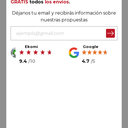
GRATIS
todos
los envíos
.
Déjanos tu email y recibirás información sobre
nuestras propuestas
Ekomi
Google
89,
40
€
63,
00
€
9.4
/
10
4.7
/
5
10,
50
€
/ botella
AÑADIR AL CARRITO
Rioja
Bodegas Roda Sela 2024