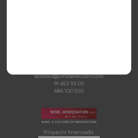
Qué es Vinoselección
Saber de vinos
Condiciones de venta
Condiciones de transporte
Ayuda
CONTACTO
Guzman el Bueno, 133
28003 Madrid
sociosvs@vinoseleccion.com
91 453 93 00
686 100 500
Proyecto financiado: