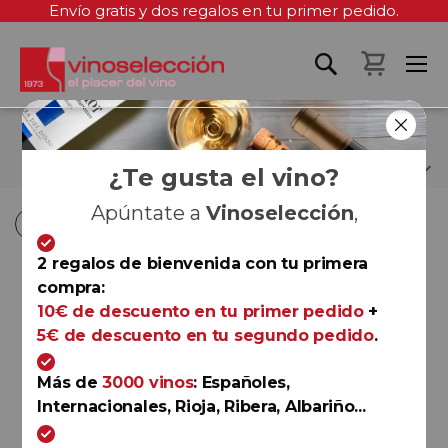
Envío gratis y dos regalos en tu primer pedido.
Mi cest
RUBÉN PROVEDO
¿Te gusta el vino?
Apúntate a
Vinoselección
,
Fi
Fi
Comprar por
Ordenar por
Ordenar por
D
D
2 regalos de bienvenida con tu primera
D
D
compra:
Ribera del Duero
10€ de descuento en tu primer pedido
+
Marqués de Valparaíso
5€ de descuento en tu segundo pedido
.
Crianza 2019
Bodegas Valparaíso
Más de
3000 vinos
: Españoles,
Internacionales, Rioja, Ribera, Albariño...