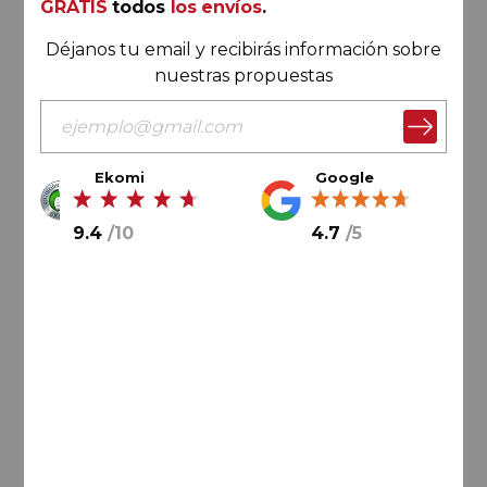
GRATIS
todos
los envíos
.
Déjanos tu email y recibirás información sobre
nuestras propuestas
Ekomi
Google
72,
00
€
9.4
/
10
4.7
/
5
12,
00
€
/ botella
AÑADIR AL CARRITO
Rioja
Bordón D’Anglade Crianza