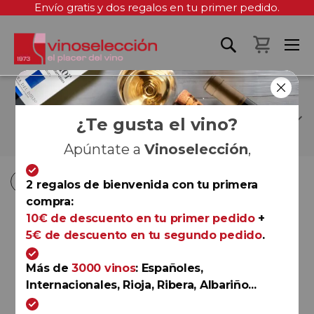
Envío gratis y dos regalos en tu primer pedido.
Mi cest
TOMÁS FERNANDO
BUENDÍA GARCÍA
¿Te gusta el vino?
Apúntate a
Vinoselección
,
Fi
Fi
Comprar por
Ordenar por
Ordenar por
2 regalos de bienvenida con tu primera
D
D
compra:
D
D
10€ de descuento en tu primer pedido
+
5€ de descuento en tu segundo pedido
.
Oveja Naranja sobre pieles
2024
Más de
3000 vinos
: Españoles,
Bodegas Fontana
Internacionales, Rioja, Ribera, Albariño...