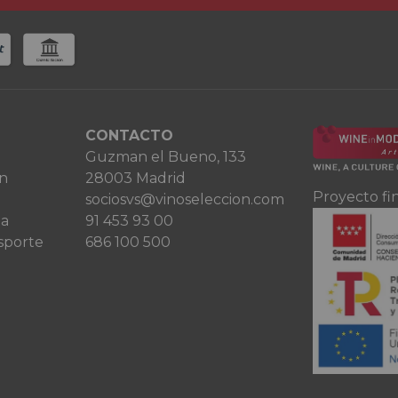
CONTACTO
Guzman el Bueno, 133
ón
28003 Madrid
Proyecto fi
sociosvs@vinoseleccion.com
ta
91 453 93 00
sporte
686 100 500