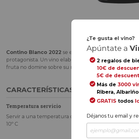
Saltar
al
comienzo
¿Te gusta el vino?
de
Apúntate a
Vi
Contino Blanco 2022
se elabora en Viñedos del Conti
la
protagonista. Un vino elaborado bajo el patrón histór
galería
2 regalos de bi
fruta no domine sobre su meditada crianza en barrica
de
10€ de descuen
imágenes
5€ de descuent
Más de
3000 vi
CARACTERÍSTICAS DE CONSUMO
Ribera, Albariño.
GRATIS
todos
l
Temperatura servicio
Tiempo de co
Déjanos tu email y re
Servir a una temperatura de entre 9 y
En perfecto es
10º C
2024