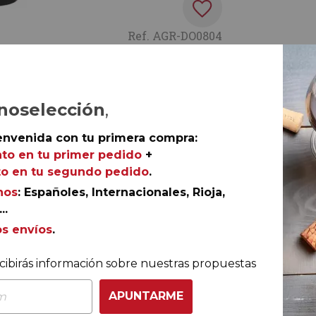
Ref.
AGR-DO0804
noselección
,
no, el ‘château’ de CVNE donde la viña es la principal
ico riojano, perfectamente reinterpretado para que la
envenida con tu primera compra:
.
to en tu primer pedido
+
o en tu segundo pedido
.
nos
: Españoles, Internacionales, Rioja,
..
os envíos
.
nsumo
cibirás información sobre nuestras propuestas
tado hasta finales de
APUNTARME