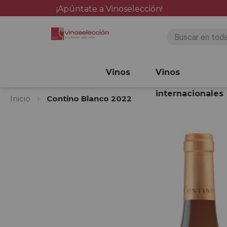
¡Apúntate a Vinoselección!
Vinos
Vinos
internacionales
Inicio
Contino Blanco 2022
Saltar
al
final
de
la
galería
de
imágenes