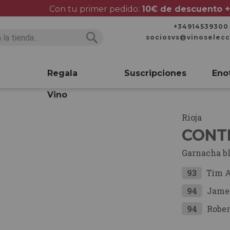
Con tu primer pedido:
10€ de descuento +
+34914539300
sociosvs@vinoselec
Buscar
Buscar
Regala
Suscripciones
Eno
Vino
Rioja
CONT
Garnacha b
93
Tim 
94
Jame
94
Rober