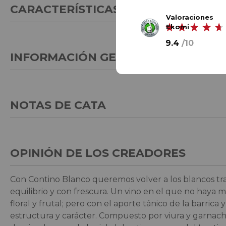
CARACTERÍSTICAS GENERALES
Valoraciones
Ekomi
9.4
/
10
INFORMACIÓN GENERAL
NOTAS DE CATA
OPINIÓN DE LOS CREADORES
Con Contino Blanco queremos volver a los blancos tra
equilibrio y con frescura. Un vino en el que no haya 
floral y frutal; pero con el aporte tánico de la barric
estructura y carácter. Compuesto por viura y garnacha