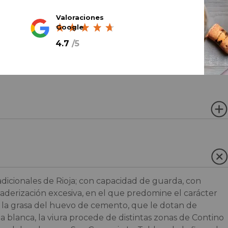
Valoraciones
Google
4.7
/
5
dicionales de Rioja; con capacidad de guarda, con
maderización excesiva, en el que predomine el carácter
a y la grasa del huevo de cemento, que le dotan de
 blanca, la viura procede de distintas zonas de Contino