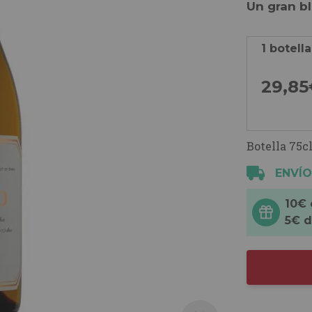
Un gran b
1 botella
29,
85
Botella 75cl
ENVÍO
10€
5€ 