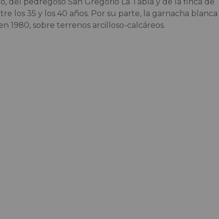
co, del pedregoso San Gregorio La Tabla y de la finca de
e los 35 y los 40 años. Por su parte, la garnacha blanca
n 1980, sobre terrenos arcilloso-calcáreos.