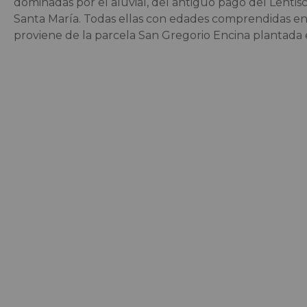
dominadas por el aluvial, del antiguo pago del Lentis
Santa María. Todas ellas con edades comprendidas entr
proviene de la parcela San Gregorio Encina plantada e