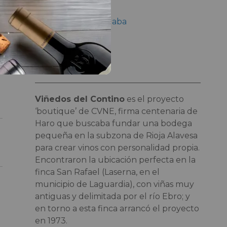
Enólogo
Jorge Navascués Haba
Bodeguero
CVNE. S.A.
Viñedos del Contino
es el proyecto
‘boutique’ de CVNE, firma centenaria de
Haro que buscaba fundar una bodega
pequeña en la subzona de Rioja Alavesa
para crear vinos con personalidad propia.
Encontraron la ubicación perfecta en la
finca San Rafael (Laserna, en el
municipio de Laguardia), con viñas muy
antiguas y delimitada por el río Ebro; y
en torno a esta finca arrancó el proyecto
en 1973.