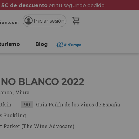
 5€ de descuento
en tu segundo pedido
Mi cesta
Iniciar sesión
cion.com
turismo
Blog
INO BLANCO 2022
lanca
,
Viura
Atkin
90
Guía Peñín de los vinos de España
s Suckling
t Parker (The Wine Advocate)