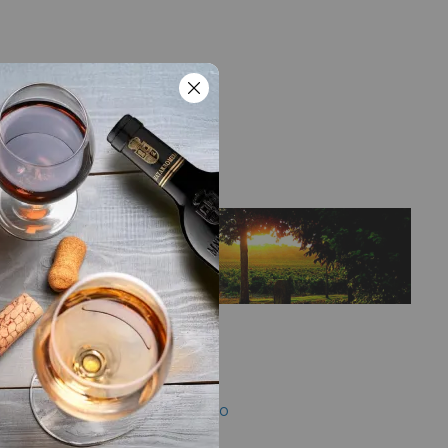
LA BODEGA
Bodega
Viñedos del Contino