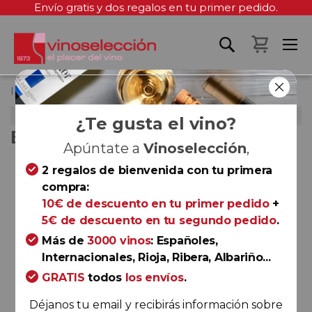
Envío gratis y dos regalos en tu primer pedido.
Mi cest
Inicio
Enolobox Junio 2019
ENOLOBOX JUNIO 2019
¿Te gusta el vino?
ENOLOBOX JUNIO 2019
Apúntate a
Vinoselección
,
Saltar
2 regalos de bienvenida con tu primera
al
compra:
final
10€ de descuento en tu primer pedido
+
de
5€ de descuento en tu segundo pedido
.
la
Más de
3000 vinos
: Españoles,
galería
Internacionales, Rioja, Ribera, Albariño...
de
GRATIS
todos
los envíos
.
imágenes
Déjanos tu email y recibirás información sobre