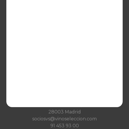
Deutschland
Netherlands
France
VINOSELECCIÓN
Blog
Qué es Vinoselección
Saber de vinos
Condiciones de venta
Condiciones de transporte
Ayuda
CONTACTO
Guzman el Bueno, 133
28003 Madrid
sociosvs@vinoseleccion.com
91 453 93 00