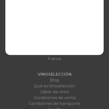
EUROPA
United Kingdom
Deutschland
Netherlands
France
VINOSELECCIÓN
Blog
Qué es Vinoselección
Saber de vinos
Condiciones de venta
Condiciones de transporte