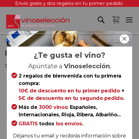
Envío gratis y dos regalos en tu primer pedido.
Mi cest
Inicio
Piedra Reserva 2020
PIEDRA RESERVA 2020
¿Te gusta el vino?
Toro
Apúntate a
Vinoselección
,
2 regalos de bienvenida con tu primera
Saltar
compra:
al
10€ de descuento en tu primer pedido
+
final
5€ de descuento en tu segundo pedido
.
de
la
Más de
3000 vinos
: Españoles,
galería
Internacionales, Rioja, Ribera, Albariño...
de
GRATIS
todos
los envíos
.
imágenes
Déjanos tu email y recibirás información sobre