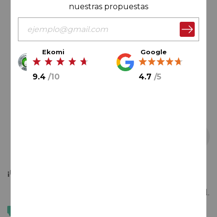
nuestras propuestas
galería
de
imágenes
Ekomi
Google
9.4
/
10
4.7
/
5
Saltar
¡Últimas botellas!
al
comienzo
Botella 75cl.
de
ENVÍO GRATIS
la