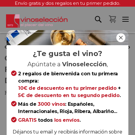
Envío gratis y dos regalos en tu primer pedido.
Mi cest
Inicio
Colección seis tintos fabulosos de Ribera del Duero
¿Te gusta el vino?
COLECCIÓN SEIS TINTOS
Apúntate a
Vinoselección
,
FABULOSOS DE RIBERA DEL
2 regalos de bienvenida con tu primera
DUERO
compra:
10€ de descuento en tu primer pedido
+
Ribera del Duero
5€ de descuento en tu segundo pedido
.
Saltar
Más de
3000 vinos
: Españoles,
al
Internacionales, Rioja, Ribera, Albariño...
final
GRATIS
todos
los envíos
.
de
Déjanos tu email y recibirás información sobre
la