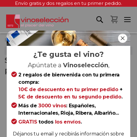
Envío gratis y dos regalos en tu primer pedido.
Mi cest
Inicio
Selección Bimestral Privada – Abril 2021
SELECCIÓN BIMESTRAL PRIVADA – ABRIL 2021
¿Te gusta el vino?
SELECCIÓN BIMESTRAL
Apúntate a
Vinoselección
,
PRIVADA – ABRIL 2021
2 regalos de bienvenida con tu primera
compra:
Saltar
10€ de descuento en tu primer pedido
+
al
5€ de descuento en tu segundo pedido
.
final
de
Más de
3000 vinos
: Españoles,
la
Internacionales, Rioja, Ribera, Albariño...
galería
GRATIS
todos
los envíos
.
de
Déjanos tu email y recibirás información sobre
imágenes