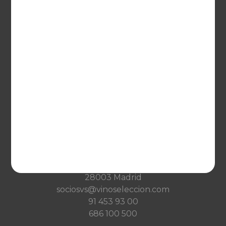
Netherlands
France
VINOSELECCIÓN
Blog
Qué es Vinoselección
Saber de vinos
Condiciones de venta
Condiciones de transporte
Ayuda
CONTACTO
Guzman el Bueno, 133
28003 Madrid
sociosvs@vinoseleccion.com
91 453 93 00
686 100 500