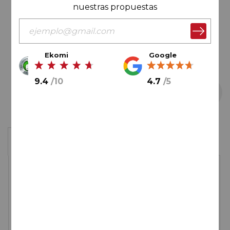
nuestras propuestas
Ekomi
Google
9.4
/
10
4.7
/
5
Saltar
Caja de 6 botellas
al
comienzo
de
99,00€
la
galería
de
imágenes