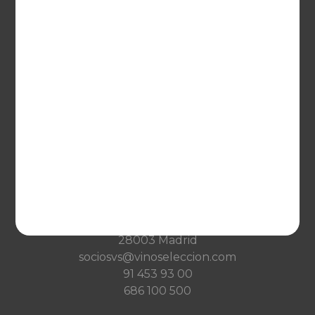
France
VINOSELECCIÓN
Blog
Qué es Vinoselección
Saber de vinos
Condiciones de venta
Condiciones de transporte
Ayuda
CONTACTO
Guzman el Bueno, 133
28003 Madrid
sociosvs@vinoseleccion.com
91 453 93 00
686 100 500