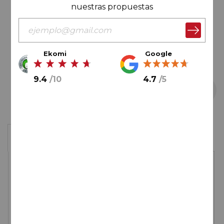
nuestras propuestas
Ekomi
Google
9.4
/
10
4.7
/
5
Saltar
Caja de 6 botellas
al
comienzo
de
49,35€
la
galería
de
imágenes