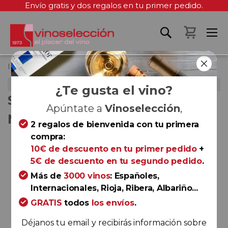
Envío gratis y dos regalos en tu primer pedido.
Mi cest
Inicio
SELECCIÓN TRIMESTRAL - Marzo 2020
SELECCIÓN TRIMESTRAL - MARZO 2020
¿Te gusta el vino?
SELECCIÓN TRIMESTRAL -
Apúntate a
Vinoselección
,
MARZO 2020
2 regalos de bienvenida con tu primera
compra:
Saltar
10€ de descuento en tu primer pedido
+
al
5€ de descuento en tu segundo pedido
.
final
de
Más de
3000 vinos
: Españoles,
la
Internacionales, Rioja, Ribera, Albariño...
galería
GRATIS
todos
los envíos
.
de
Déjanos tu email y recibirás información sobre
imágenes