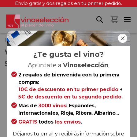
Envío gratis y dos regalos en tu primer pedido.
Mi cest
Inicio
Vinos para un acierto seguro
VINOS PARA UN ACIERTO
¿Te gusta el vino?
SEGURO
Apúntate a
Vinoselección
,
2 regalos de bienvenida con tu primera
Saltar
compra:
al
10€ de descuento en tu primer pedido
+
final
5€ de descuento en tu segundo pedido
.
de
la
Más de
3000 vinos
: Españoles,
galería
Internacionales, Rioja, Ribera, Albariño...
de
GRATIS
todos
los envíos
.
imágenes
Déjanos tu email y recibirás información sobre