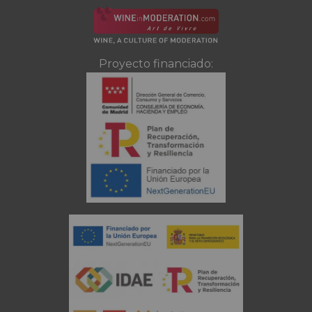
Proyecto financiado: