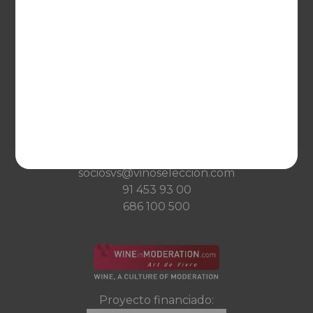
Qué es Vinoselección
Saber de vinos
Condiciones de venta
Condiciones de transporte
Ayuda
CONTACTO
Guzman el Bueno, 133
28003 Madrid
sociosvs@vinoseleccion.com
91 453 93 00
686 100 500
Proyecto financiado: