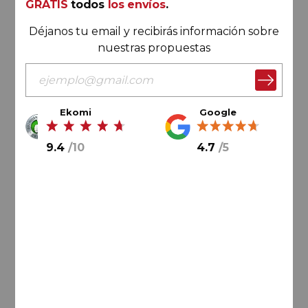
GRATIS
todos
los envíos
.
Déjanos tu email y recibirás información sobre
nuestras propuestas
Ekomi
Google
25,
90
€
9.4
/
10
4.7
/
5
12,
95
€
/ botella
AÑADIR AL CARRITO
Ribeiro
Casa Da Porta 2022