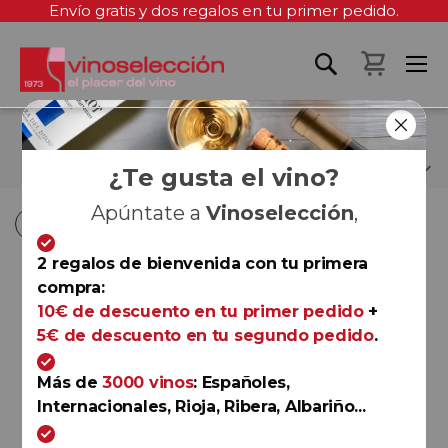
Envío gratis y dos regalos en tu primer pedido.
Mi cest
BODEGA SANCLODIO
¿Te gusta el vino?
Apúntate a
Vinoselección
,
Fi
Fi
Comprar por
Ordenar por
Ordenar por
D
D
2 regalos de bienvenida con tu primera
D
D
compra:
Ribeiro
10€ de descuento en tu primer pedido
+
Sanclodio 2024
5€ de descuento en tu segundo pedido
.
Bodega Sanclodio
Más de
3000 vinos
: Españoles,
Internacionales, Rioja, Ribera, Albariño...