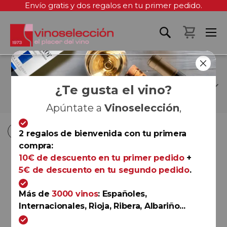
Envío gratis y dos regalos en tu primer pedido.
Mi cest
BODEGAS ABADÍA SAN
QUIRCE
¿Te gusta el vino?
Apúntate a
Vinoselección
,
Fi
Fi
Comprar por
Ordenar por
Ordenar por
2 regalos de bienvenida con tu primera
D
D
compra:
D
D
-33%
10€ de descuento en tu primer pedido
+
5€ de descuento en tu segundo pedido
.
Ribera del Duero
Abadía de San Quirce 6
Meses 2024
Más de
3000 vinos
: Españoles,
Bodegas Abadía San Quirce
Internacionales, Rioja, Ribera, Albariño...