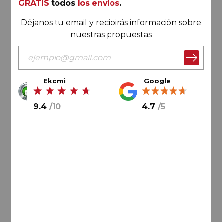
GRATIS
todos
los envíos
.
Déjanos tu email y recibirás información sobre
nuestras propuestas
Ekomi
Google
9.4
/
10
4.7
/
5
75,
00
€
50,
00
€
8,
33
€
/ botella
AÑADIR AL CARRITO
Ribera del Duero