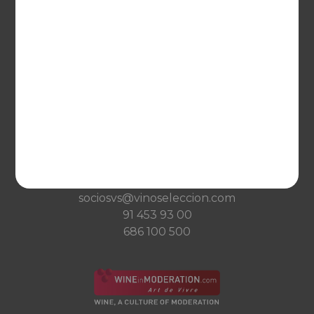
VINOSELECCIÓN
Blog
Qué es Vinoselección
Saber de vinos
Condiciones de venta
Condiciones de transporte
Ayuda
CONTACTO
Guzman el Bueno, 133
28003 Madrid
sociosvs@vinoseleccion.com
91 453 93 00
686 100 500