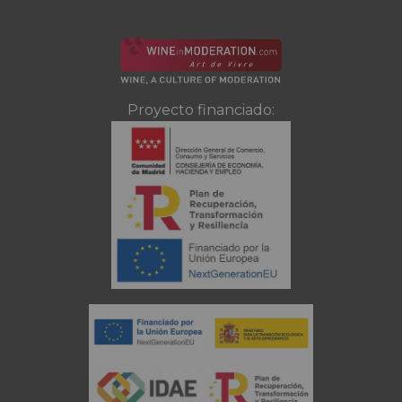
Proyecto financiado: