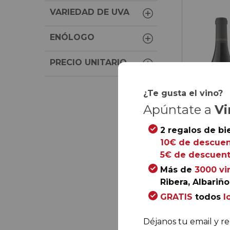
VARIEDAD DE UVA
ENÓLOGO
PRECIO UNITARIO
¿Te gusta el vino?
Apúntate a
Vi
2 regalos de bi
10€ de descuen
5€ de descuent
Más de
3000 vi
Ribera, Albariño.
49,
30
€
GRATIS
todos
l
41,
40
€
Déjanos tu email y re