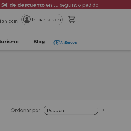
 5€ de descuento
en tu segundo pedido
Mi cesta
Iniciar sesión
cion.com
turismo
Blog
Fijar
Ordenar por
Dirección
Descende