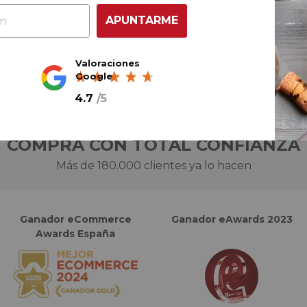
AÑADIR AL CARRITO
APUNTARME
Valoraciones
Google
4.7
/
5
COMPRA CON TOTAL CONFIANZA
Más de 180.000 clientes ya lo hacen
Ganador eCommerce
Ganador eAwards 2023
Awards España