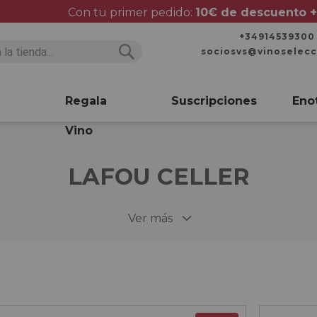
Con tu primer pedido:
10€ de descuento +
+34914539300
sociosvs@vinoselec
Buscar
Buscar
Regala
Suscripciones
Eno
Vino
LAFOU CELLER
Ver más