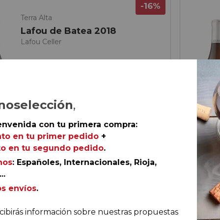
-16%
Terra Alta
Lafou de Batea 2018
Lafou Celler
noselección
,
envenida con tu primera compra:
to en tu primer pedido
+
o en tu segundo pedido
.
nos
: Españoles, Internacionales, Rioja,
..
51,
00
os envíos
.
cibirás información sobre nuestras propuestas