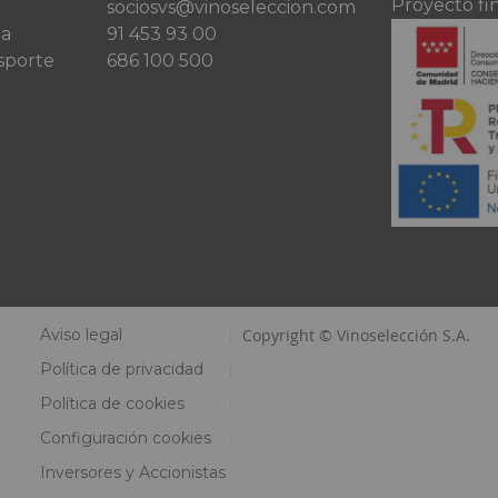
Proyecto fi
sociosvs@vinoseleccion.com
ta
91 453 93 00
sporte
686 100 500
Aviso legal
Copyright © Vinoselección S.A.
Política de privacidad
Política de cookies
Configuración cookies
Inversores y Accionistas