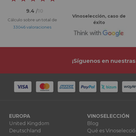
9.4
/
10
Vinoselección, caso de
Cálculo sobre un total de
éxito
33046 valoraciones
¡Síguenos en nuestras
EUROPA
VINOSELECCIÓN
United Kingdom
Blog
Deutschland
Qué es Vinoselecci