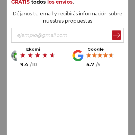
GRATIS
todos
los envíos
.
Déjanos tu email y recibirás información sobre
nuestras propuestas
Ekomi
Google
76,
00
€
9.4
/
10
4.7
/
5
25,
33
€
/ botella
AÑADIR AL CARRITO