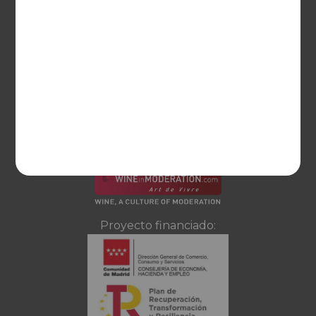
Ayuda
CONTACTO
Guzman el Bueno, 133
28003 Madrid
sociosvs@vinoseleccion.com
91 453 93 00
686 100 500
Proyecto financiado: