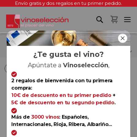
Envío gratis y dos regalos en tu primer pedido.
Mi cest
MAISON LOUIS JADOT
¿Te gusta el vino?
Apúntate a
Vinoselección
,
Fi
Fi
Comprar por
Ordenar por
Ordenar por
D
D
2 regalos de bienvenida con tu primera
D
D
compra:
Petit Chablis
10€ de descuento en tu primer pedido
+
Louis Jadot Petit Chablis
5€ de descuento en tu segundo pedido
.
2023
Maison Louis Jadot
Más de
3000 vinos
: Españoles,
Internacionales, Rioja, Ribera, Albariño...