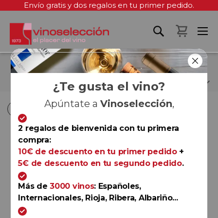
Envío gratis y dos regalos en tu primer pedido.
Mi cest
TERRA REMOTA
¿Te gusta el vino?
Apúntate a
Vinoselección
,
Fi
Fi
Comprar por
Ordenar por
Ordenar por
D
D
2 regalos de bienvenida con tu primera
D
D
compra:
E Chenin 2022
10€ de descuento en tu primer pedido
+
Terra Remota
5€ de descuento en tu segundo pedido
.
Más de
3000 vinos
: Españoles,
Internacionales, Rioja, Ribera, Albariño...