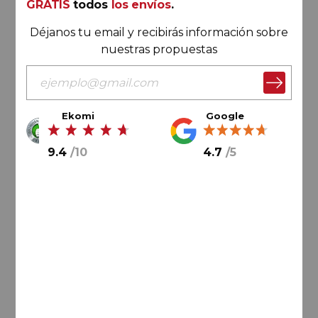
GRATIS
todos
los envíos
.
Déjanos tu email y recibirás información sobre
nuestras propuestas
Ekomi
Google
55,
00
€
9.4
/
10
4.7
/
5
AÑADIR AL CARRITO
Catalunya
Ales Blanques 2025