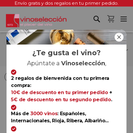
Envío gratis y dos regalos en tu primer pedido.
Mi cest
MARÍA VARGAS
MONTOYA
¿Te gusta el vino?
Apúntate a
Vinoselección
,
Fi
Fi
Comprar por
Ordenar por
Ordenar por
2 regalos de bienvenida con tu primera
D
D
compra:
D
D
10€ de descuento en tu primer pedido
+
5€ de descuento en tu segundo pedido
.
Rioja
Marqués de Murrieta
Reserva 2022
Más de
3000 vinos
: Españoles,
Marqués de Murrieta
Internacionales, Rioja, Ribera, Albariño...
94+
Robert Parker (The Wine