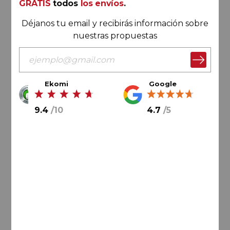
Advocate)
GRATIS
todos
los envíos
.
95
Tim Atkin
Déjanos tu email y recibirás información sobre
nuestras propuestas
Ekomi
Google
9.4
/
10
4.7
/
5
89,
00
€
29,
67
€
/ botella
AÑADIR AL CARRITO
Rioja