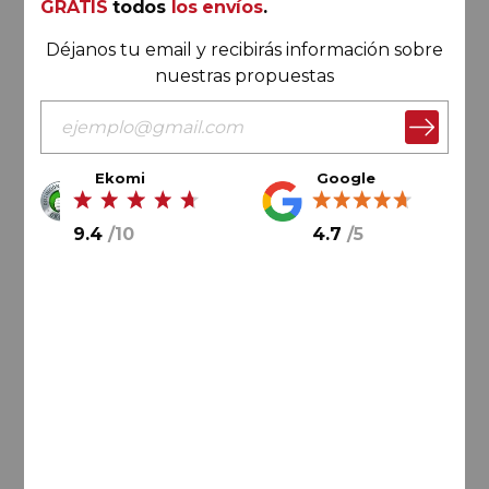
GRATIS
todos
los envíos
.
Déjanos tu email y recibirás información sobre
nuestras propuestas
Ekomi
Google
75,
00
€
9.4
/
10
4.7
/
5
12,
50
€
/ botella
AÑADIR AL CARRITO
-20%
Rioja
Pagos de la Sonsierra