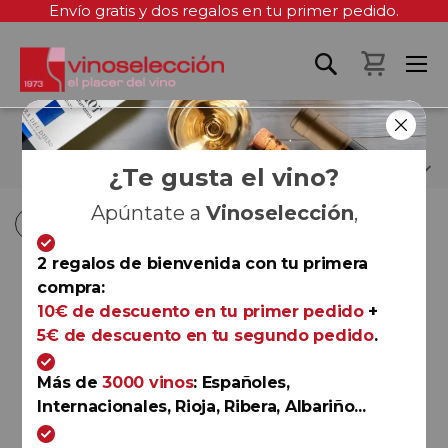
Envío gratis y dos regalos en tu primer pedido.
Mi cest
BODEGAS SONSIERRA
¿Te gusta el vino?
Apúntate a
Vinoselección
,
Fi
Fi
Comprar por
Ordenar por
Ordenar por
D
D
2 regalos de bienvenida con tu primera
D
D
compra:
Rioja
10€ de descuento en tu primer pedido
+
Sonsierra Reserva 2019
5€ de descuento en tu segundo pedido
.
Bodegas Sonsierra
Más de
3000 vinos
: Españoles,
Internacionales, Rioja, Ribera, Albariño...