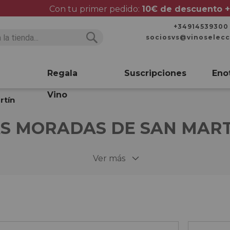
Con tu primer pedido:
10€ de descuento +
+34914539300
sociosvs@vinoselec
Buscar
Buscar
Regala
Suscripciones
Eno
Vino
rtín
S MORADAS DE SAN MAR
Ver más