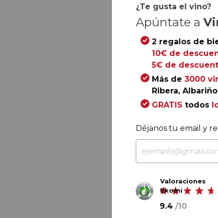
¿Te gusta el vino?
Apúntate a
Vi
2 regalos de bi
10€ de descuen
5€ de descuent
Más de
3000 vi
Ribera, Albariño.
GRATIS
todos
l
Déjanos tu email y re
Valoraciones
Ekomi
9.4
/
10