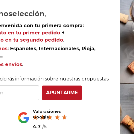
AÑADIR AL CARRITO
noselección
,
envenida con tu primera compra:
to en tu primer pedido
+
o en tu segundo pedido
.
Vinos de Madrid
nos
: Españoles, Internacionales, Rioja,
Senda 2020
..
Las Moradas de San Martín
os envíos
.
90
Robert Parker (The Wine
Advocate)
cibirás información sobre nuestras propuestas
91
James Suckling
APUNTARME
Valoraciones
Google
4.7
/
5