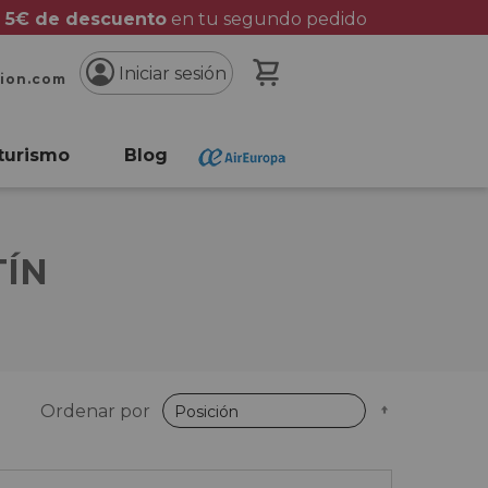
 5€ de descuento
en tu segundo pedido
Mi cesta
Iniciar sesión
cion.com
turismo
Blog
TÍN
Fijar
Ordenar por
Dirección
Descende