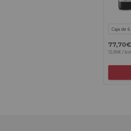
77,
70
12,
95
€
/ bot