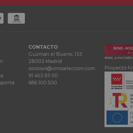
CONTACTO
Guzman el Bueno, 133
ón
28003 Madrid
Proyecto fi
sociosvs@vinoseleccion.com
ta
91 453 93 00
sporte
686 100 500