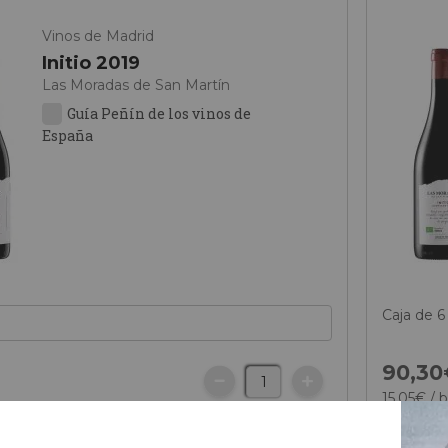
Vinos de Madrid
Initio 2019
Las Moradas de San Martín
Guía Peñín de los vinos de
España
Caja de 6
90,
30
15,
05
€
/ b