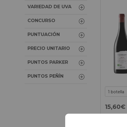
VARIEDAD DE UVA
CONCURSO
PUNTUACIÓN
PRECIO UNITARIO
PUNTOS PARKER
PUNTOS PEÑÍN
15,
60
€