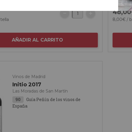
€
48,
00
tella
8,
00
€
/ b
AÑADIR AL CARRITO
Vinos de Madrid
Initio 2017
Las Moradas de San Martín
90
Guía Peñín de los vinos de
España