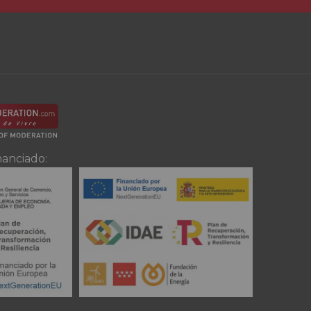
nanciado: