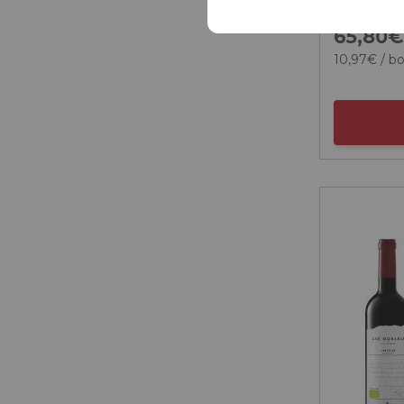
65,
80
10,
97
€
/ bo