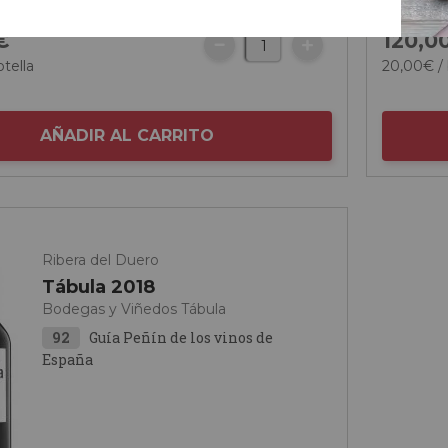
€
120,
0
otella
20,
00
€
/ 
AÑADIR AL CARRITO
Ribera del Duero
Tábula 2018
Bodegas y Viñedos Tábula
92
Guía Peñín de los vinos de
España