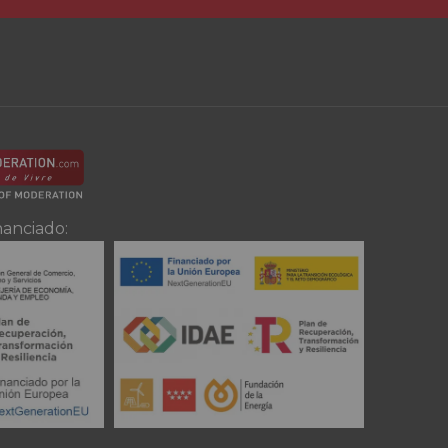
nanciado: