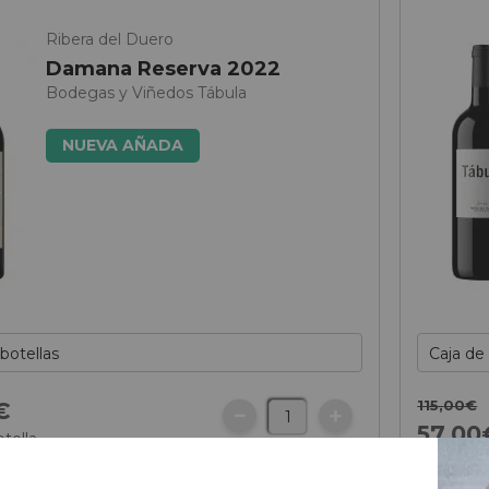
Ribera del Duero
Damana Reserva 2022
Bodegas y Viñedos Tábula
NUEVA AÑADA
115,
00
€
€
57,
00
otella
28,
50
€
/ 