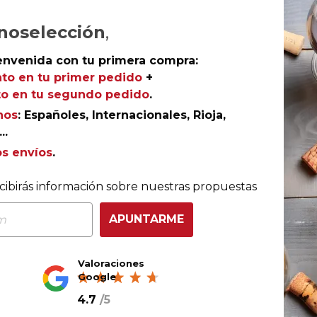
AÑADIR AL CARRITO
noselección
,
envenida con tu primera compra:
to en tu primer pedido
+
o en tu segundo pedido
.
Ribera del Duero
nos
: Españoles, Internacionales, Rioja,
Damana Reserva 2021
..
Bodegas y Viñedos Tábula
os envíos
.
cibirás información sobre nuestras propuestas
APUNTARME
Valoraciones
Google
4.7
/
5