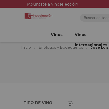
¡Apúntate a Vinoselección!
Vinos
Vinos
internacionales
Inicio
Enólogos y Bodegueros
José Lui
TIPO DE VINO