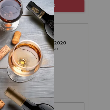
AÑADIR AL CARRITO
Ribera del Duero
Damana Reserva 2020
Bodegas y Viñedos Tábula