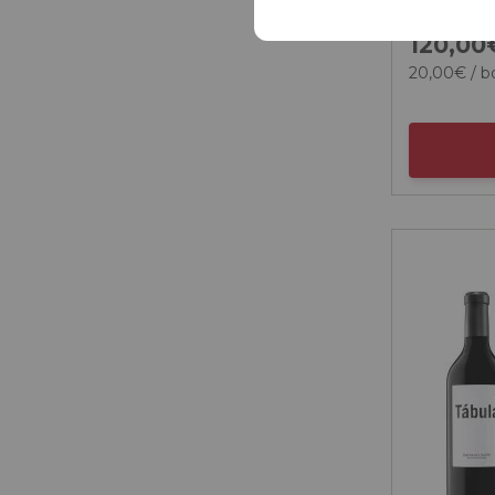
120,
00
20,
00
€
/ b