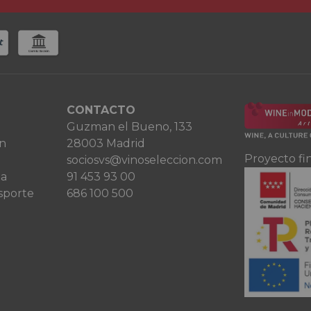
CONTACTO
Guzman el Bueno, 133
ón
28003 Madrid
Proyecto fi
sociosvs@vinoseleccion.com
ta
91 453 93 00
sporte
686 100 500