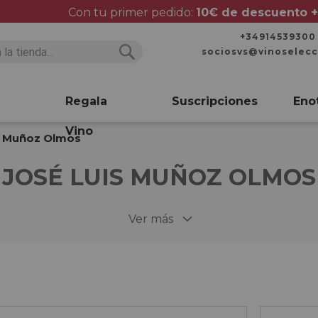
Con tu primer pedido:
10€ de descuento +
+34914539300
sociosvs@vinoselec
Buscar
Buscar
Regala
Suscripciones
Eno
Vino
s Muñoz Olmos
JOSÉ LUIS MUÑOZ OLMOS
Ver más