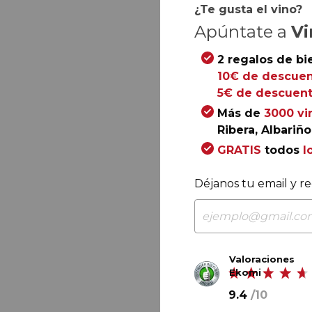
¿Te gusta el vino?
Apúntate a
Vi
2 regalos de bi
10€ de descuen
5€ de descuent
Más de
3000 vi
Ribera, Albariño.
GRATIS
todos
l
Déjanos tu email y re
Valoraciones
Ekomi
9.4
/
10