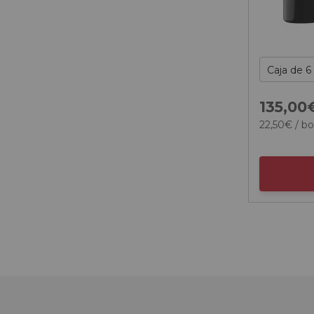
135,
00
22,
50
€
/ bo