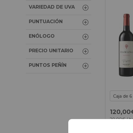
VARIEDAD DE UVA
PUNTUACIÓN
ENÓLOGO
PRECIO UNITARIO
PUNTOS PEÑÍN
120,
00
20,
00
€
/ b