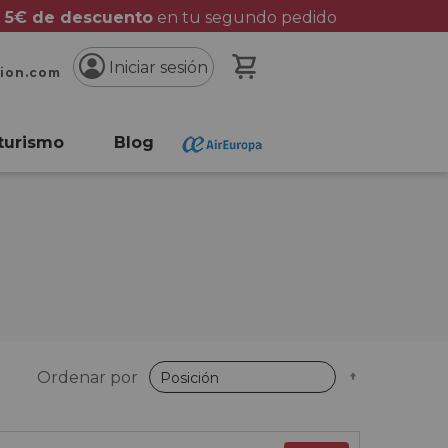
 5€ de descuento
en tu segundo pedido
Mi cesta
Iniciar sesión
cion.com
turismo
Blog
Fijar
Ordenar por
Dirección
Descende