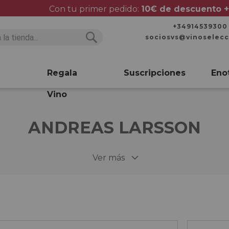
Con tu primer pedido:
10€ de descuento +
+34914539300
sociosvs@vinoselec
Buscar
Buscar
Regala
Suscripciones
Eno
Vino
ANDREAS LARSSON
Ver más