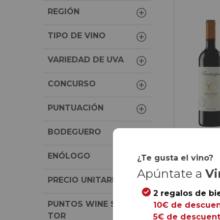
REGIÓN
TIPO DE VINO
VARIEDAD DE UVA
CONCURSO
PUNTUACIÓN
BODEGUERO
ENÓLOGO
¿Te gusta el vino?
Apúntate a
Vi
PRECIO UNITARIO
69,
60
2 regalos de bi
11,
60
€
/ bot
PUNTOS WINE SPECTA
10€ de descuen
TOR
5€ de descuent