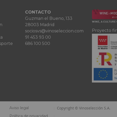
CONTACTO
Guzman el Bueno, 133
ón
28003 Madrid
Proyecto fi
sociosvs@vinoseleccion.com
ta
91 453 93 00
sporte
686 100 500
Aviso legal
Copyright © Vinoselección S.A.
Política de privacidad