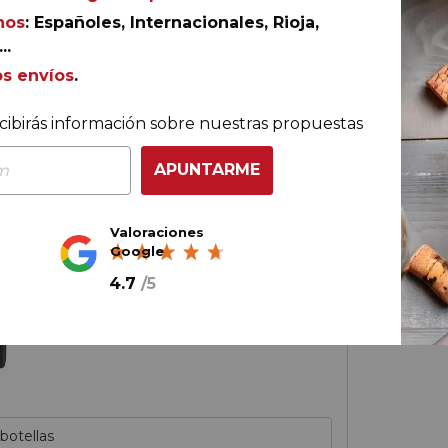
nos
: Españoles, Internacionales, Rioja,
AÑADIR AL CARRITO
..
os envíos
.
cibirás información sobre nuestras propuestas
Rioja
APUNTARME
Bordón D’anglade Crianza
2021
Bodegas Franco-Españolas
Valoraciones
90
James Suckling
Google
4.7
/
5