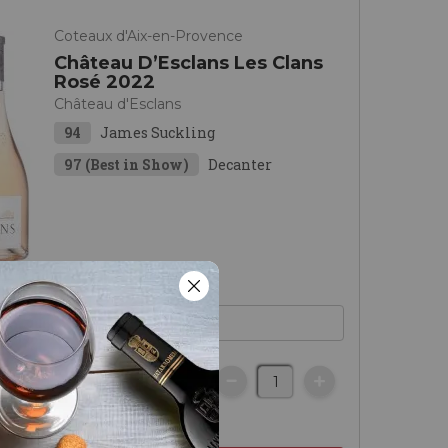
Coteaux d'Aix-en-Provence
Château D’Esclans Les Clans
Rosé 2022
Château d'Esclans
94
James Suckling
97 (Best in Show)
Decanter
€