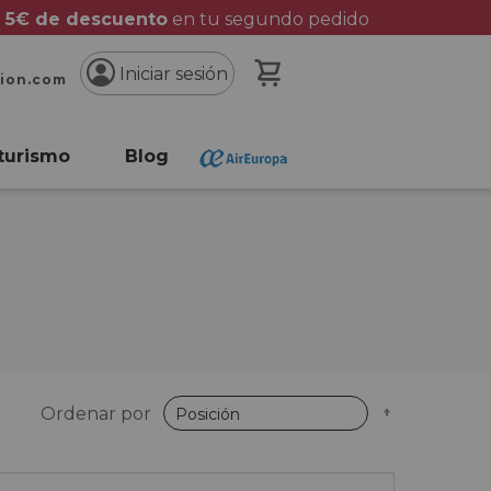
 5€ de descuento
en tu segundo pedido
Mi cesta
Iniciar sesión
cion.com
turismo
Blog
Fijar
Ordenar por
Dirección
Descende