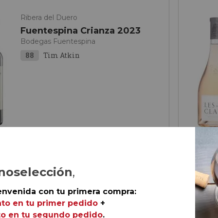
Ribera del Duero
Fuentespina Crianza 2023
Bodegas Fuentespina
88
Tim Atkin
noselección
,
€
60,
00
envenida con tu primera compra:
ella
to en tu primer pedido
+
o en tu segundo pedido
.