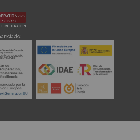
nanciado: