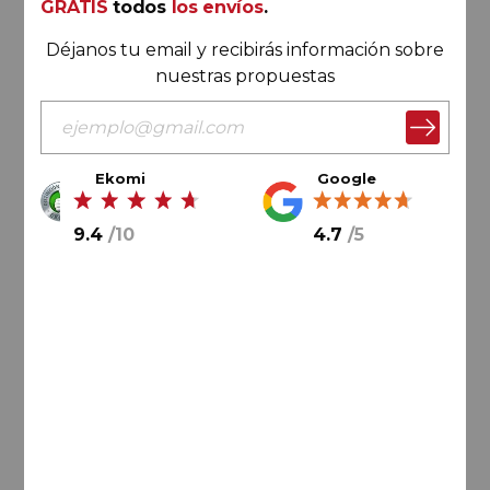
GRATIS
todos
los envíos
.
Déjanos tu email y recibirás información sobre
nuestras propuestas
Ekomi
Google
77,
70
€
9.4
/
10
4.7
/
5
12,
95
€
/ botella
AÑADIR AL CARRITO
-15%
Valencia
La Mujer Caballo Azul 2021