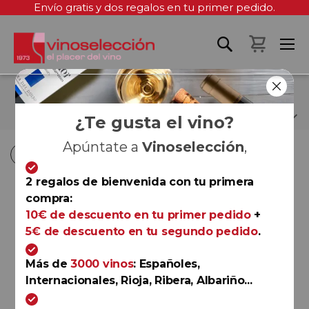
Envío gratis y dos regalos en tu primer pedido.
Mi cest
FIL.LOXERA & CÍA
¿Te gusta el vino?
Apúntate a
Vinoselección
,
Fi
Fi
Comprar por
Ordenar por
Ordenar por
D
D
2 regalos de bienvenida con tu primera
D
D
compra:
Valencia
10€ de descuento en tu primer pedido
+
Sentada Sobre la Bestia
5€ de descuento en tu segundo pedido
.
2020
Fil.loxera & Cía
Más de
3000 vinos
: Españoles,
Internacionales, Rioja, Ribera, Albariño...