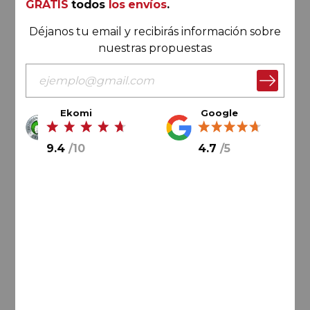
GRATIS
todos
los envíos
.
Déjanos tu email y recibirás información sobre
nuestras propuestas
Ekomi
Google
73,
80
€
9.4
/
10
4.7
/
5
24,
60
€
/ botella
AÑADIR AL CARRITO
Extremadura
Habla de ti… 2025