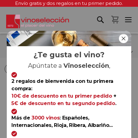
Envío gratis y dos regalos en tu primer pedido.
Mi cest
BODEGAS HABLA
¿Te gusta el vino?
Apúntate a
Vinoselección
,
Fi
Fi
Comprar por
Ordenar por
Ordenar por
D
D
2 regalos de bienvenida con tu primera
D
D
compra:
Côtes de Provence
10€ de descuento en tu primer pedido
+
Habla Rita 2025
5€ de descuento en tu segundo pedido
.
Bodegas Habla
Más de
3000 vinos
: Españoles,
Internacionales, Rioja, Ribera, Albariño...