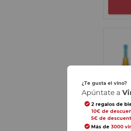
¿Te gusta el vino?
Apúntate a
Vi
2 regalos de bi
10€ de descuen
5€ de descuent
Más de
3000 vi