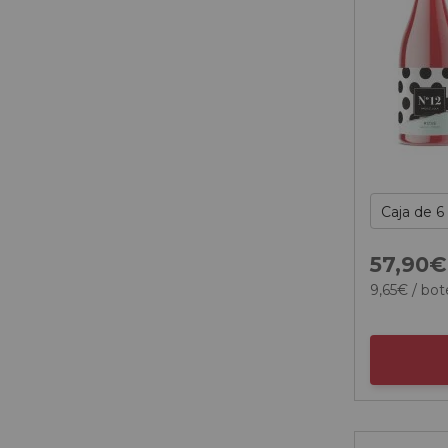
57,
90
€
9,
65
€
/ bot