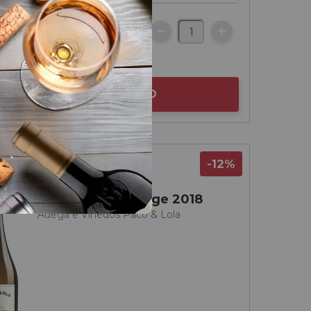
€
botella
AÑADIR AL CARRITO
-12%
Rías Baixas
Paco & Lola Vintage 2018
Adega e Viñedos Paco & Lola