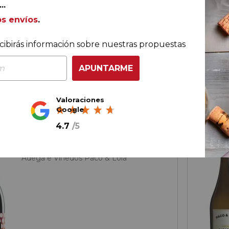
..
61,
65
€
os envíos
.
€
54,
00
cibirás información sobre nuestras propuestas
ella
18,
00
€
/ 
APUNTARME
AÑADIR AL CARRITO
Valoraciones
Google
4.7
/
5
Navarra
Paco by Paco & Lola 2022
Adega e Viñedos Paco & Lola