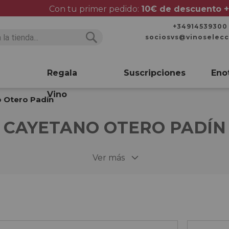
Con tu primer pedido:
10€ de descuento +
+34914539300
sociosvs@vinoselec
Buscar
Buscar
Regala
Suscripciones
Eno
Vino
 Otero Padín
CAYETANO OTERO PADÍN
Ver más