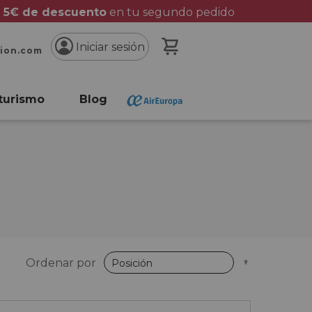
 5€ de descuento
en tu segundo pedido
Mi cesta
Iniciar sesión
cion.com
turismo
Blog
Fijar
Ordenar por
Dirección
Descende