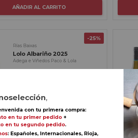
AÑADIR AL CARRITO
-25%
Rías Baixas
Lolo Albariño 2025
Adega e Viñedos Paco & Lola
noselección
,
envenida con tu primera compra:
to en tu primer pedido
+
o en tu segundo pedido
.
nos
: Españoles, Internacionales, Rioja,