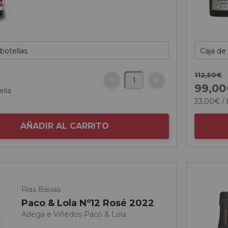
112,
50
€
€
99,
00
ella
33,
00
€
/ 
AÑADIR AL CARRITO
Rías Baixas
Paco & Lola Nº12 Rosé 2022
Adega e Viñedos Paco & Lola