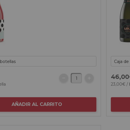
46,
00
ella
23,
00
€
/ 
AÑADIR AL CARRITO