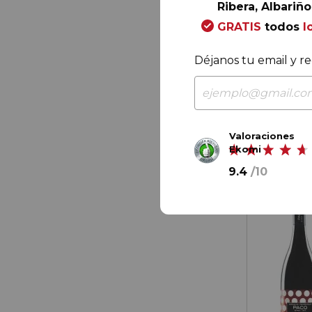
Ribera, Albariño.
65,
40
€
GRATIS
todos
l
49,
00
Déjanos tu email y re
8,
17
€
/ bot
Valoraciones
Ekomi
9.4
/
10